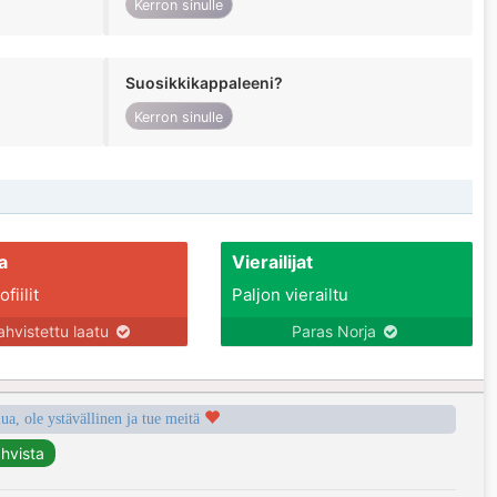
Kerron sinulle
Suosikkikappaleeni?
Kerron sinulle
a
Vierailijat
fiilit
Paljon vierailtu
ahvistettu laatu
Paras Norja
a, ole ystävällinen ja tue meitä