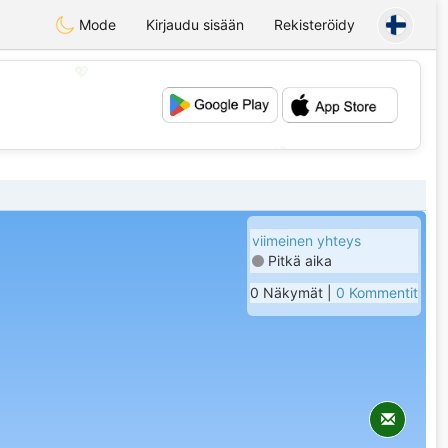
Mode
Kirjaudu sisään
Rekisteröidy
💖
💕
viimeinen yhteys
Pitkä aika
0 Näkymät |
0 Kommentit