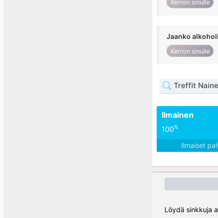
Kerron sinulle
Jaanko alkohol
Kerron sinulle
Treffit Nain
Ilmainen
%
100
Ilmaiset pa
Löydä sinkkuja a