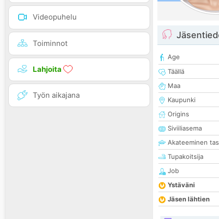
Videopuhelu
Jäsentied
Toiminnot
Age
Lahjoita
Täällä
Maa
Työn aikajana
Kaupunki
Origins
Siviiliasema
Akateeminen ta
Tupakoitsija
Job
Ystäväni
Jäsen lähtien