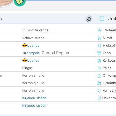
0
ot
Joit
33 vuotta vanha
Etsitää
Vakava suhde
Silmät
Uganda
Hiukset
Central Region
Kampala
,
Keho
Uganda
Korkeus
Single
Paino
so
Kerron sinulle
Onko la
Kerron sinulle
Haluatk
Kerron sinulle
Vaihda 
Kirjaudu sisään
Uskonto
Kirjaudu sisään