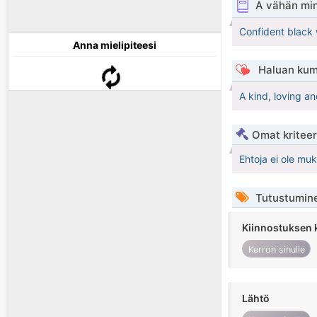
A vähän mi
Confident black
Anna mielipiteesi
Haluan kum
A kind, loving a
Omat kriteeri
Ehtoja ei ole mu
Tutustumin
Kiinnostuksen 
Kerron sinulle
Lähtö