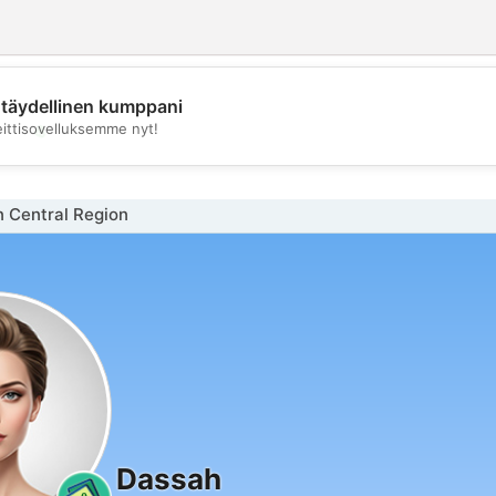
täydellinen kumppani
💖
eittisovelluksemme nyt!
💕
n Central Region
Dassah