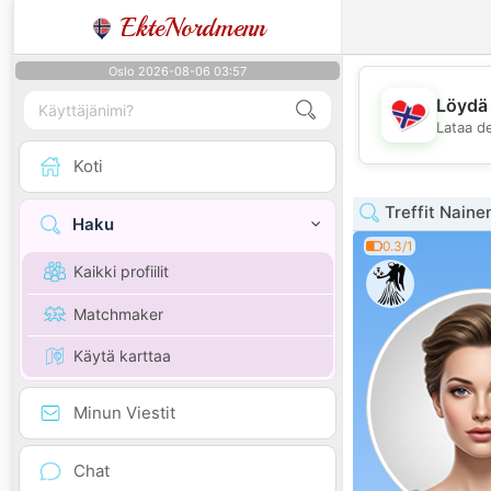
EkteNordmenn
Oslo 2026-08-06 03:57
Löydä 
Lataa d
Koti
Treffit Naine
Haku
0.3/1
Kaikki profiilit
Matchmaker
Käytä karttaa
Minun Viestit
Chat