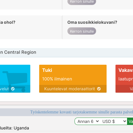
Kerron sinulle
ia ohol?
Oma suosikkielokuvani?
Kerron sinulle
en Central Region
Tuki
Vakav
100% ilmainen
laatupro
lvelut
Kuuntelevat moderaattorit
V
Työskentelemme kovasti tarjotaksemme sinulle parasta palvelu
lueilta: Uganda