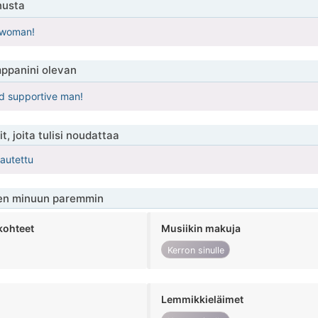
nusta
 woman!
ppanini olevan
nd supportive man!
t, joita tulisi noudattaa
kautettu
en minuun paremmin
kohteet
Musiikin makuja
Kerron sinulle
Lemmikkieläimet