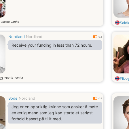
vuotta vanha
7
Said
Nordland
Nordland
0.4
Receive your funding in less than 72 hours.
vuotta vanha
53
Elizz
Bodø
Nordland
0.5
Jeg er en oppriktig kvinne som ønsker å møte
en ærlig mann som jeg kan starte et seriøst
forhold basert på tillit med.