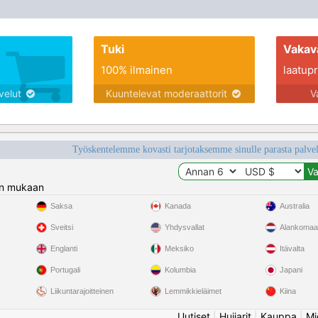
Tuki
Vakav
100% ilmainen
laatupro
lvelut
Kuuntelevat moderaattorit
V
Työskentelemme kovasti tarjotaksemme sinulle parasta palvelu
n mukaan
Saksa
Kanada
Australia
Sveitsi
Yhdysvallat
Alankomaa
Englanti
Meksiko
Itävalta
Portugali
Kolumbia
Japani
Liikuntarajoitteinen
Lemmikkieläimet
Kiina
Uutiset
|
Huijarit
|
Kauppa
|
Mi