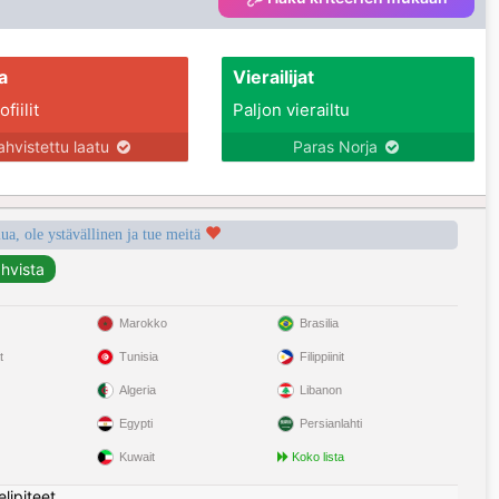
a
Vierailijat
fiilit
Paljon vierailtu
ahvistettu laatu
Paras Norja
a, ole ystävällinen ja tue meitä
Marokko
Brasilia
t
Tunisia
Filippiinit
Algeria
Libanon
Egypti
Persianlahti
Kuwait
Koko lista
elipiteet