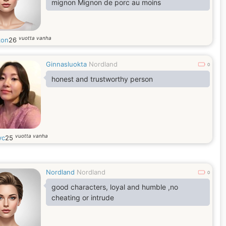
mignon Mignon de porc au moins
vuotta vanha
kon
26
Ginnasluokta
Nordland
0
honest and trustworthy person
vuotta vanha
yc
25
Nordland
Nordland
0
good characters, loyal and humble ,no
cheating or intrude