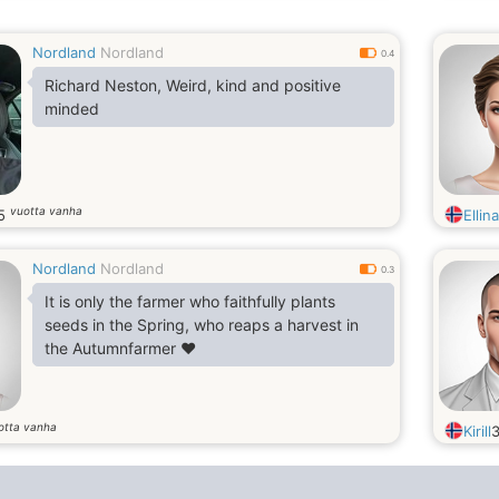
Nordland
Nordland
0.4
Richard Neston, Weird, kind and positive
minded
vuotta vanha
5
Ellina
Nordland
Nordland
0.3
It is only the farmer who faithfully plants
seeds in the Spring, who reaps a harvest in
the Autumnfarmer ❤️
otta vanha
Kirill