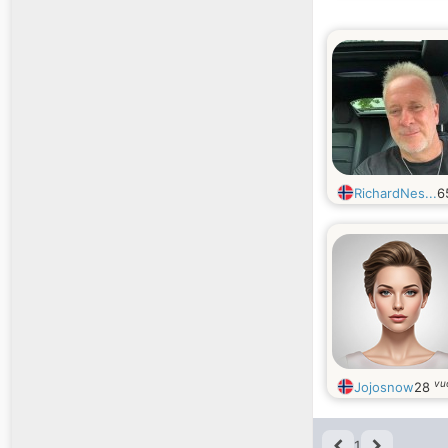
RichardNes...
6
vu
Jojosnow
28
1