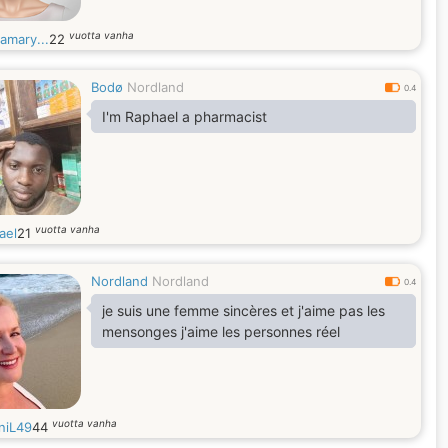
vuotta vanha
amary...
22
Bodø
Nordland
0.4
I'm Raphael a pharmacist
vuotta vanha
ael
21
Nordland
Nordland
0.4
je suis une femme sincères et j'aime pas les
mensonges j'aime les personnes réel
vuotta vanha
niL49
44