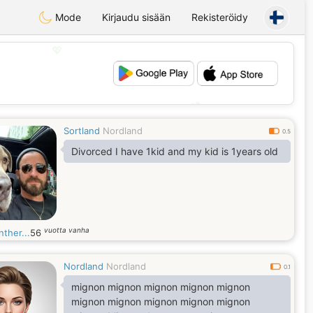
Mode
Kirjaudu sisään
Rekisteröidy
💖
💕
Sortland
Nordland
0.5
Divorced I have 1kid and my kid is 1years old
vuotta vanha
nther...
56
Nordland
Nordland
0.1
mignon mignon mignon mignon mignon
mignon mignon mignon mignon mignon