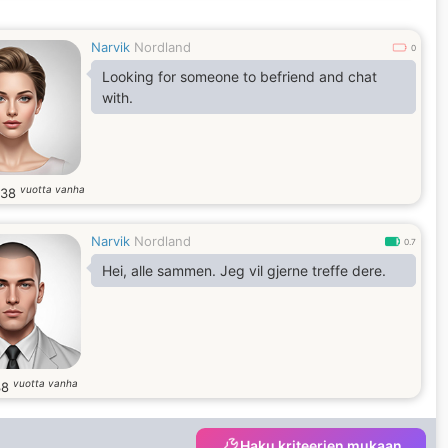
Narvik
Nordland
0
Looking for someone to befriend and chat
with.
vuotta vanha
38
Narvik
Nordland
0.7
Hei, alle sammen. Jeg vil gjerne treffe dere.
vuotta vanha
38
Haku kriteerien mukaan