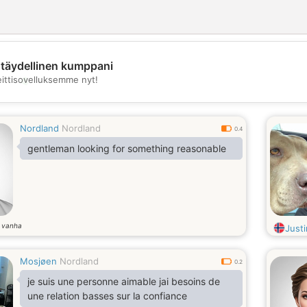
täydellinen kumppani
💖
eittisovelluksemme nyt!
💕
Nordland
Nordland
0.4
gentleman looking for something reasonable
 vanha
Justi
Mosjøen
Nordland
0.2
je suis une personne aimable jai besoins de
une relation basses sur la confiance