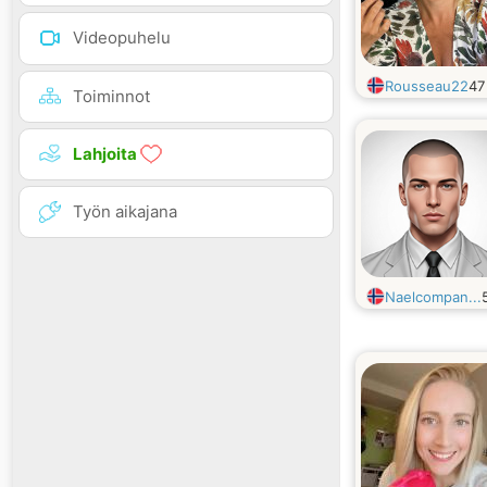
Videopuhelu
Rousseau22
4
Toiminnot
Lahjoita
Työn aikajana
Naelcompan...