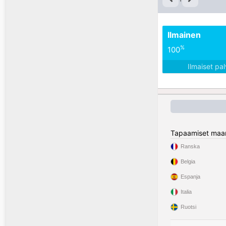
Ilmainen
%
100
Ilmaiset pa
Tapaamiset maa
Ranska
Belgia
Espanja
Italia
Ruotsi