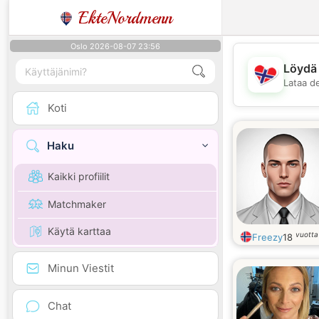
EkteNordmenn
Oslo 2026-08-07 23:56
Löydä 
Lataa d
Koti
Haku
Kaikki profiilit
Matchmaker
Käytä karttaa
vuotta
Freezy
18
Minun Viestit
Chat