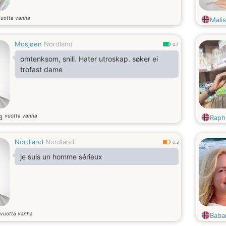
vuotta vanha
Malis
Mosjøen
Nordland
0.7
omtenksom, snill. Hater utroskap. søker ei
trofast dame
vuotta vanha
3
Raph
Nordland
Nordland
0.3
je suis un homme sérieux
vuotta vanha
Baba