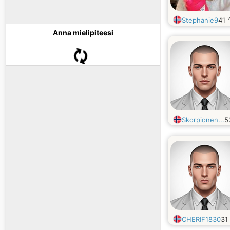
Stephanie9
41
Anna mielipiteesi
Skorpionen...
5
CHERIF1830
31