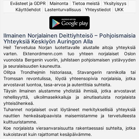
Evästeet ja GDPR
|
Mainonta
|
Tietoa meistä
|
Yksityisyys
|
Käyttöehdot
|
Lastenturvallisuus
|
Yhteystiedot
|
UKK
Ilmainen Norjalainen Deittiyhteisö – Pohjoismaisia
Yhteyksiä Keskiyön Auringon Alla
Hei! Tervetuloa Norjan luotettavalle alustalle aitoja yhteyksiä
varten. Ektenordmenn.com tuo yhteen norjalaiset Oslon
vuonoista Bergenin vuoriin, juhlistaen pohjoismaisen ystävyyden
ja seuralaisuuden kauneutta.
Olitpa Trondhejmin historiassa, Stavangerin rannikolla tai
Tromssan revontulissa, löydä yhteensopivia norjalaisia, jotka
arvostavat luontoa, tasa-arvoa ja autenttisia suhteita.
Täysin ilmainen alustamme yhdistää ihmisiä, jotka arvostavat
rehellisyyttä, ulkoilmaseikkailuja ja ainutlaatuista norjalaista
yhteisöhenkeä.
Tuhannet norjalaiset ovat löytäneet merkityksellisiä yhteyksiä
nauttien henkeäsalpaavista maisemistamme ja tervetulleesta
kulttuuristamme.
Koe norjalaista vieraanvaraisuutta rakentaessasi suhteita, jotka
kukoistavat kuin rajattomat kesäpäivämme.