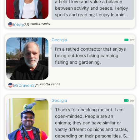
a field I love and value a balance
between activity and peace. I enjoy
sports and reading; I enjoy learning
new things and meeting interesting
vuotta vanha
Kristy
36
people. Friends describe me as
open, honest, warm, and with a
Georgia
good sense of humor.
0.9
I'm a retired contractor that enjoys
being outdoors hiking camping
fishing and gardening.
vuotta vanha
MrCraven2
71
Georgia
0.8
Thanks for checking me out. I am
open-minded. People are an
enigma; they can have similar or
vastly different opinions and tastes,
depending on their personalities. So,