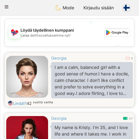
EkteNordmenn
Toggle
Mode
Kirjaudu sisään
navigation
💖
Löydä täydellinen kumppani
💖
Lataa deittisovelluksemme nyt!
💕
💕
Georgia
0
I am a calm, balanced girl with a
good sense of humor.I have a docile,
calm character. I don't like conflict
and prefer to solve everything in a
good way.I adore flirting, I love to
smile, I listen to compliments.
vuotta vanha
Linda11
42
Georgia
0.7
My name is Kristy. I'm 35, and I love
life and where it takes me. I work in