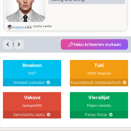
vuotta vanha
Adamok
64
1
Haku kriteerien mukaan
Ilmainen
Tuki
%
100
100% ilmainen
Ilmaiset palvelut
Kuuntelevat moderaattorit
Vakava
Vierailijat
laatuprofiilit
Paljon vierailtu
Vahvistettu laatu
Paras Norja