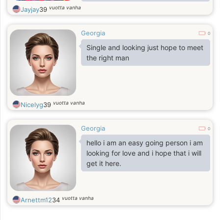
I think it would be awesome to meet
vuotta vanha
Jayjay
39
people who share similar interests as
me, but are outside of my social
Georgia
circle (which, to be fair, ain't a whole
0
lot of people). Even if we don't have
Single and looking just hope to meet
the same interests, I can love to
the right man
learn new things, so either way, hit
me up!
vuotta vanha
Nicelyg
39
Georgia
0
hello i am an easy going person i am
looking for love and i hope that i will
get it here.
vuotta vanha
Arnettm12
34