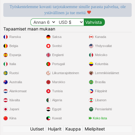
Työskentelemme kovasti tarjotaksemme sinulle parasta palvelua, ole
ystävällinen ja tue meitä
Tapaamiset maan mukaan
Ranska
Saksa
Kanada
Belgia
Sveitsi
Yhdysvallat
Espanja
Englanti
Meksiko
Italia
Portugali
Kolumbia
Ruotsi
Liikuntarajoitteinen
Lemmikkieläimet
Australia
Marokko
Brasilia
Alankomaat
Tunisia
Filippiinit
Itävalta
Algeria
Libanon
Japani
Egypti
Persianlahti
Kiina
Kuwait
Koko lista
Uutiset
|
Huijarit
|
Kauppa
|
Mielipiteet