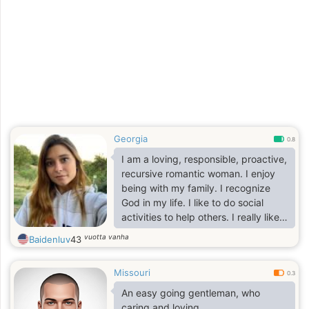
Georgia
0.8
I am a loving, responsible, proactive,
recursive romantic woman. I enjoy
being with my family. I recognize
God in my life. I like to do social
activities to help others. I really like
to spend time with all the children in
vuotta vanha
Baidenluv
43
the world. I have my temperament,
I'm a perfectionist. I love animals,
Missouri
and I full of love to give.
0.3
An easy going gentleman, who
caring and loving