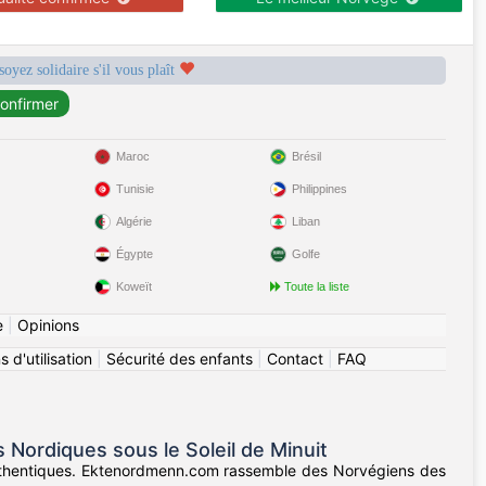
soyez solidaire s'il vous plaît
Maroc
Brésil
Tunisie
Philippines
Algérie
Liban
Égypte
Golfe
Koweït
Toute la liste
e
|
Opinions
 d'utilisation
|
Sécurité des enfants
|
Contact
|
FAQ
ordiques sous le Soleil de Minuit
authentiques. Ektenordmenn.com rassemble des Norvégiens des