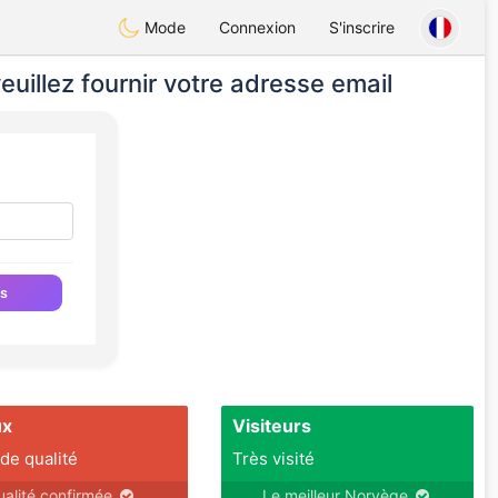
Mode
Connexion
S'inscrire
uillez fournir votre adresse email
ts
ux
Visiteurs
 de qualité
Très visité
ualité confirmée
Le meilleur Norvège