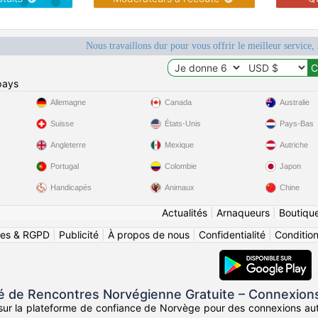
Nous travaillons dur pour vous offrir le meilleur service, 
pays
Allemagne
Canada
Australie
Suisse
États-Unis
Pays-Bas
Angleterre
Mexique
Autriche
Portugal
Colombie
Japon
Handicapés
Animaux
Chine
Actualités
|
Arnaqueurs
|
Boutiqu
ies & RGPD
|
Publicité
|
À propos de nous
|
Confidentialité
|
Conditions
de Rencontres Norvégienne Gratuite – Connexions N
 sur la plateforme de confiance de Norvège pour des connexions 