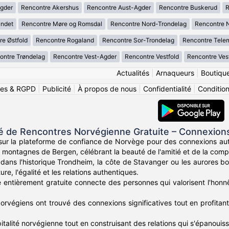
gder
Rencontre Akershus
Rencontre Aust-Agder
Rencontre Buskerud
R
andet
Rencontre Møre og Romsdal
Rencontre Nord-Trondelag
Rencontre 
re Østfold
Rencontre Rogaland
Rencontre Sor-Trondelag
Rencontre Tele
ontre Trøndelag
Rencontre Vest-Agder
Rencontre Vestfold
Rencontre Ves
Actualités
|
Arnaqueurs
|
Boutiqu
ies & RGPD
|
Publicité
|
À propos de nous
|
Confidentialité
|
Conditions
de Rencontres Norvégienne Gratuite – Connexions N
 sur la plateforme de confiance de Norvège pour des connexions 
x montagnes de Bergen, célébrant la beauté de l'amitié et de la com
dans l'historique Trondheim, la côte de Stavanger ou les aurores 
ure, l'égalité et les relations authentiques.
 entièrement gratuite connecte des personnes qui valorisent l'honnêt
Norvégiens ont trouvé des connexions significatives tout en profitan
italité norvégienne tout en construisant des relations qui s'épanouis