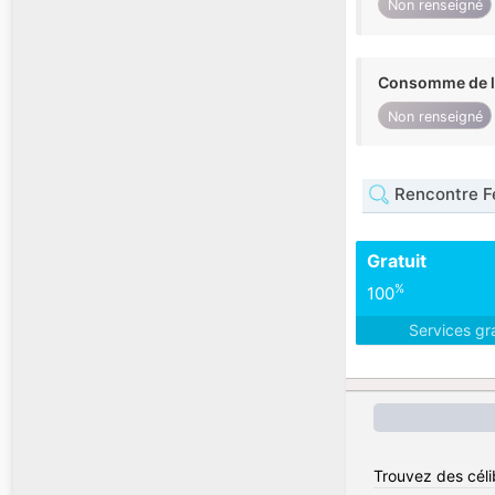
Non renseigné
Consomme de l'
Non renseigné
Rencontre F
Gratuit
%
100
Services gr
Trouvez des céli