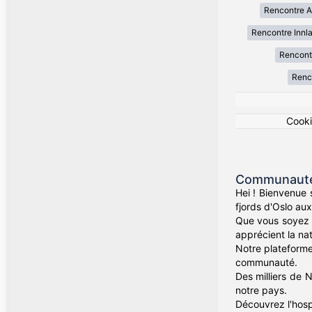
Rencontre A
Rencontre Innl
Rencont
Renc
Cook
Communauté 
Hei ! Bienvenue
fjords d'Oslo au
Que vous soyez 
apprécient la nat
Notre plateforme
communauté.
Des milliers de 
notre pays.
Découvrez l'hosp