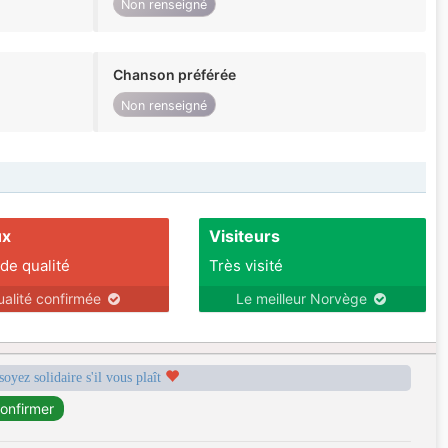
Non renseigné
Chanson préférée
Non renseigné
ux
Visiteurs
 de qualité
Très visité
ualité confirmée
Le meilleur Norvège
soyez solidaire s'il vous plaît