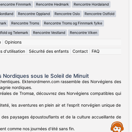
encontre Finnmark
Rencontre Hedmark
Rencontre Hordaland
Nordland
Rencontre Oppland
Rencontre Oslo
Rencontre Ostfold
mark
Rencontre Troms
Rencontre Troms og Finnmark fylke
tfold og Telemark
Rencontre Vestland
Rencontre Viken
e
|
Opinions
 d'utilisation
|
Sécurité des enfants
|
Contact
|
FAQ
ordiques sous le Soleil de Minuit
authentiques. Ektenordmenn.com rassemble des Norvégiens des
pagnie nordiques.
boréales de Tromsø, découvrez des Norvégiens compatibles qui
eté, les aventures en plein air et l'esprit norvégien unique de
t des paysages époustouflants et de la culture accueillante de
Assistance
sent comme nos journées d'été sans fin.