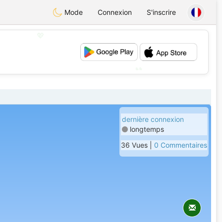
Mode
Connexion
S'inscrire
💖
💕
dernière connexion
longtemps
36 Vues |
0 Commentaires