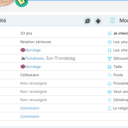
0
ité
Mon
33 ans
Je cher
Relation sérieuse
Les yeu
Norvège
Les che
Sor-Trondelag
Trondheim
,
Silhoue
Norvège
Taille
Célibataire
Poids
Non renseigné
Possède
Non renseigné
Veut av
Non renseigné
Déména
Connexion
La religi
Connexion