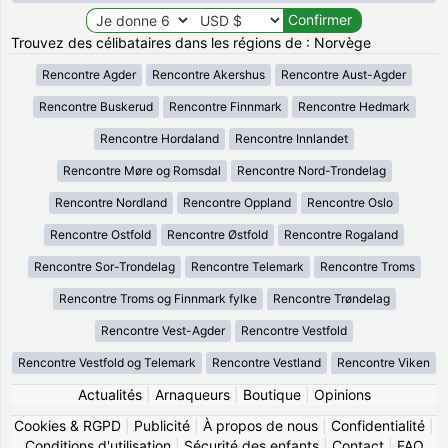
Trouvez des célibataires dans les régions de : Norvège
Rencontre Agder
Rencontre Akershus
Rencontre Aust-Agder
Rencontre Buskerud
Rencontre Finnmark
Rencontre Hedmark
Rencontre Hordaland
Rencontre Innlandet
Rencontre Møre og Romsdal
Rencontre Nord-Trondelag
Rencontre Nordland
Rencontre Oppland
Rencontre Oslo
Rencontre Ostfold
Rencontre Østfold
Rencontre Rogaland
Rencontre Sor-Trondelag
Rencontre Telemark
Rencontre Troms
Rencontre Troms og Finnmark fylke
Rencontre Trøndelag
Rencontre Vest-Agder
Rencontre Vestfold
Rencontre Vestfold og Telemark
Rencontre Vestland
Rencontre Viken
Actualités
|
Arnaqueurs
|
Boutique
|
Opinions
Cookies & RGPD
|
Publicité
|
À propos de nous
|
Confidentialité
|
Conditions d'utilisation
|
Sécurité des enfants
|
Contact
|
FAQ