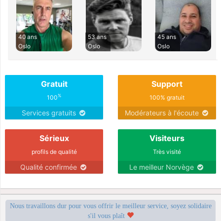
40 ans
53 ans
45 ans
Oslo
Oslo
Oslo
Gratuit
Support
%
100
100% gratuit
Services gratuits
Modérateurs à l'écoute
Sérieux
Visiteurs
profils de qualité
Très visité
Qualité confirmée
Le meilleur Norvège
Nous travaillons dur pour vous offrir le meilleur service, soyez solidaire
s'il vous plaît