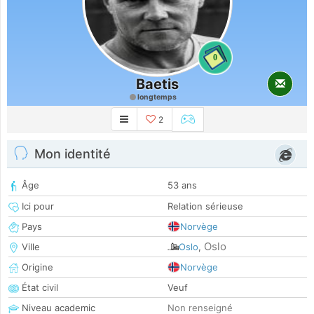
0
Baetis
longtemps
2
Mon identité
Âge
53 ans
Ici pour
Relation sérieuse
Pays
Norvège
Oslo
Ville
Oslo
,
Origine
Norvège
État civil
Veuf
Niveau academic
Non renseigné