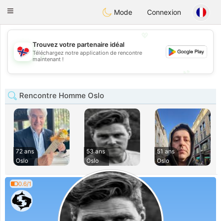
EkteNordmenn
Toggle
Mode
Connexion
navigation
💖
Trouvez votre partenaire idéal
Téléchargez notre application de rencontre
💖
maintenant !
💕
💕
Rencontre Homme Oslo
72 ans
53 ans
51 ans
Oslo
Oslo
Oslo
0.6/1