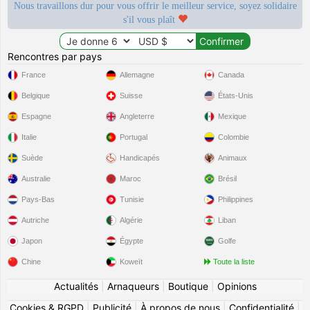
Nous travaillons dur pour vous offrir le meilleur service, soyez solidaire
s'il vous plaît
Rencontres par pays
France
Allemagne
Canada
Belgique
Suisse
États-Unis
Espagne
Angleterre
Mexique
Italie
Portugal
Colombie
Suède
Handicapés
Animaux
Australie
Maroc
Brésil
Pays-Bas
Tunisie
Philippines
Autriche
Algérie
Liban
Japon
Égypte
Golfe
Chine
Koweït
Toute la liste
Actualités
|
Arnaqueurs
|
Boutique
|
Opinions
Cookies & RGPD
|
Publicité
|
À propos de nous
|
Confidentialité
|