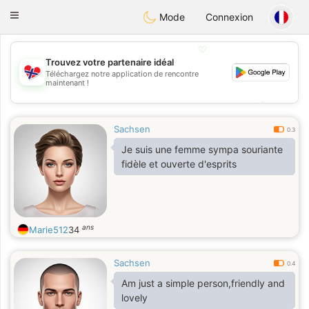
EkteNordmenn
Toggle
Mode
Connexion
navigation
💖
Trouvez votre partenaire idéal
Téléchargez notre application de rencontre
💖
maintenant !
💕
💕
Sachsen
0.3
Je suis une femme sympa souriante
fidèle et ouverte d'esprits
ans
Marie512
34
Sachsen
0.4
Am just a simple person,friendly and
lovely