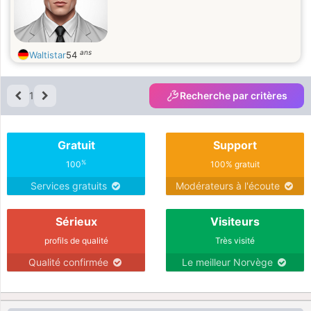
ans
Waltistar
54
1
Recherche par critères
Gratuit
Support
%
100
100% gratuit
Services gratuits
Modérateurs à l'écoute
Sérieux
Visiteurs
profils de qualité
Très visité
Qualité confirmée
Le meilleur Norvège