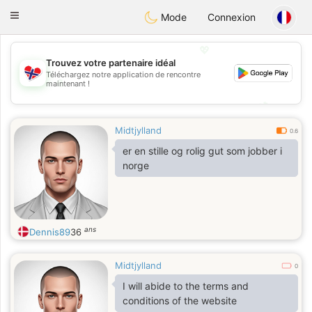
EkteNordmenn
Toggle
Mode
Connexion
navigation
💖
Trouvez votre partenaire idéal
Téléchargez notre application de rencontre
💖
maintenant !
💕
💕
Midtjylland
0.6
er en stille og rolig gut som jobber i
norge
ans
Dennis89
36
Midtjylland
0
I will abide to the terms and
conditions of the website