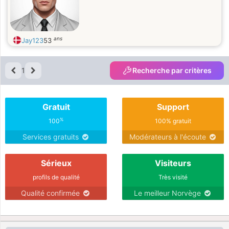
ans
Jay123
53
1
Recherche par critères
Gratuit
Support
%
100
100% gratuit
Services gratuits
Modérateurs à l'écoute
Sérieux
Visiteurs
profils de qualité
Très visité
Qualité confirmée
Le meilleur Norvège