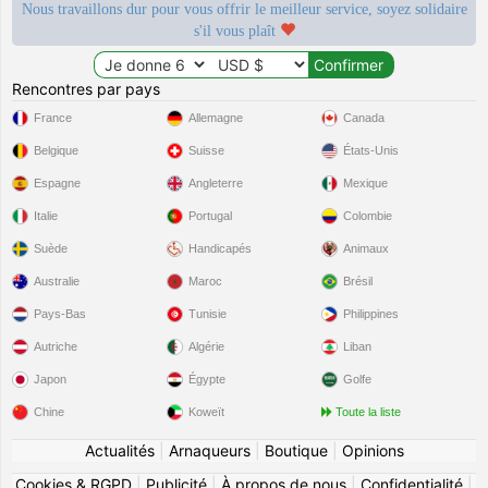
Nous travaillons dur pour vous offrir le meilleur service, soyez solidaire
s'il vous plaît
Rencontres par pays
France
Allemagne
Canada
Belgique
Suisse
États-Unis
Espagne
Angleterre
Mexique
Italie
Portugal
Colombie
Suède
Handicapés
Animaux
Australie
Maroc
Brésil
Pays-Bas
Tunisie
Philippines
Autriche
Algérie
Liban
Japon
Égypte
Golfe
Chine
Koweït
Toute la liste
Actualités
|
Arnaqueurs
|
Boutique
|
Opinions
Cookies & RGPD
|
Publicité
|
À propos de nous
|
Confidentialité
|