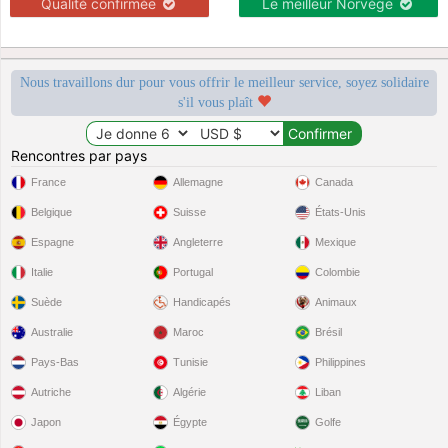
Qualité confirmée
Le meilleur Norvège
Nous travaillons dur pour vous offrir le meilleur service, soyez solidaire
s'il vous plaît
Rencontres par pays
France
Allemagne
Canada
Belgique
Suisse
États-Unis
Espagne
Angleterre
Mexique
Italie
Portugal
Colombie
Suède
Handicapés
Animaux
Australie
Maroc
Brésil
Pays-Bas
Tunisie
Philippines
Autriche
Algérie
Liban
Japon
Égypte
Golfe