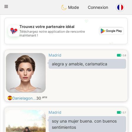
EkteNordmenn
Toggle
Mode
Connexion
navigation
💖
Trouvez votre partenaire idéal
Téléchargez notre application de rencontre
💖
maintenant !
💕
💕
Madrid
0.8
alegra y amable, carismatica
ans
Danielagon...
30
Madrid
0.7
soy una mujer buena. con buenos
sentimientos