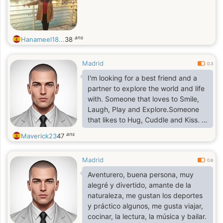
ans
Hanameel18...
38
Madrid
0.3
I'm looking for a best friend and a
partner to explore the world and life
with. Someone that loves to Smile,
Laugh, Play and Explore.Someone
that likes to Hug, Cuddle and Kiss. I
need Someone that likes Attention
ans
Maverick23
47
and Affection as much as I do and
isn't afraid to display affection in
Madrid
public someone who is Honest,
0.6
Kind,Considerate, Supportive,
Aventurero, buena persona, muy
Loving, Loyal., Faithful, Intelligent,
alegré y divertido, amante de la
naturaleza, me gustan los deportes
y práctico algunos, me gusta viajar,
cocinar, la lectura, la música y bailar.