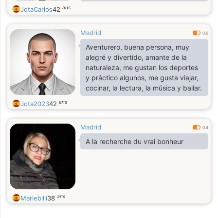
ans
JotaCarlos
42
Madrid
0.6
Aventurero, buena persona, muy
alegré y divertido, amante de la
naturaleza, me gustan los deportes
y práctico algunos, me gusta viajar,
cocinar, la lectura, la música y bailar.
ans
Jota2023
42
Madrid
0.4
A la recherche du vrai bonheur
ans
Mariebilli
38