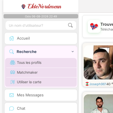
EkteNordmenn
Oslo 06-08-2026 22:49
Trouve
Télécha
Accueil
Recherche
Tous les profils
Matchmaker
Utiliser la carte
a
Joseph961
40
Mes Messages
Chat