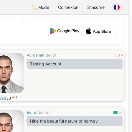
Mode
Connexion
S'inscrire
💖
💕
Achrafieh
Beirut
0
Testing Account
ans
os8
33
Beirut
Beirut
0.7
i like the beautiful nature of norway