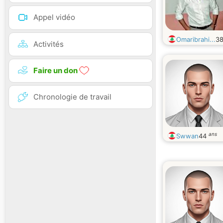
Appel vidéo
Omaribrahi...
3
Activités
Faire un don
Chronologie de travail
ans
Swwan
44