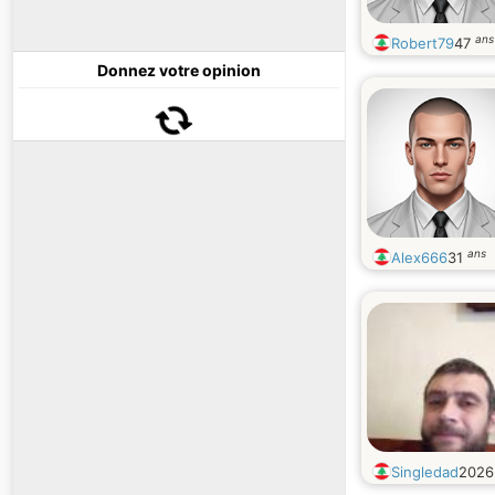
ans
Robert79
47
Donnez votre opinion
ans
Alex666
31
Singledad
202