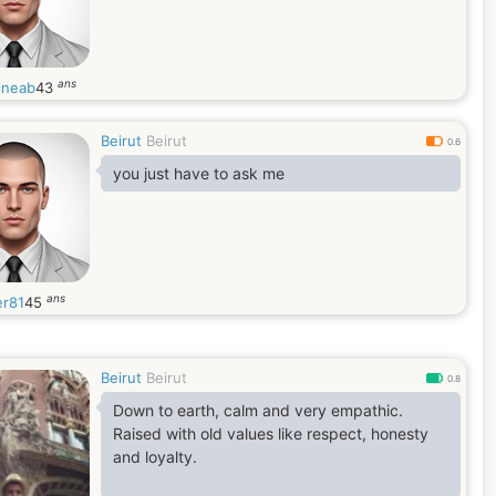
ans
ineab
43
Beirut
Beirut
0.6
you just have to ask me
ans
r81
45
Beirut
Beirut
0.8
Down to earth, calm and very empathic.
Raised with old values like respect, honesty
and loyalty.