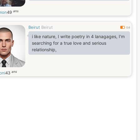
ans
mon
49
Beirut
Beirut
0.6
i like nature, I write poetry in 4 lanagages, I'm
searching for a true love and serious
relationship,
ans
oni
43