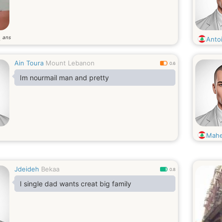
ans
8
Anto
Ain Toura
Mount Lebanon
0.6
Im nourmail man and pretty
Mahe
Jdeideh
Bekaa
0.8
I single dad wants creat big family