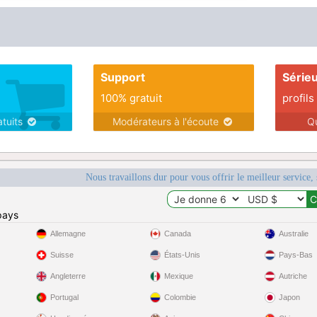
Support
Série
100% gratuit
profils
atuits
Modérateurs à l'écoute
Q
Nous travaillons dur pour vous offrir le meilleur service, 
pays
Allemagne
Canada
Australie
Suisse
États-Unis
Pays-Bas
Angleterre
Mexique
Autriche
Portugal
Colombie
Japon