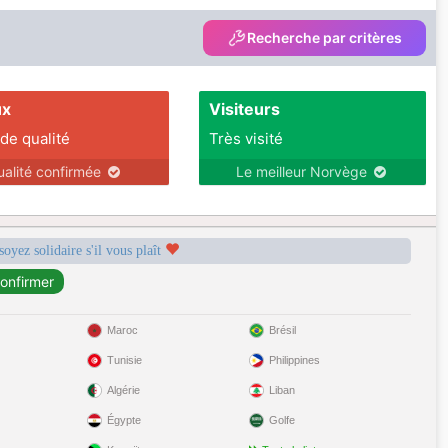
Recherche par critères
ux
Visiteurs
 de qualité
Très visité
ualité confirmée
Le meilleur Norvège
soyez solidaire s'il vous plaît
Maroc
Brésil
Tunisie
Philippines
Algérie
Liban
Égypte
Golfe