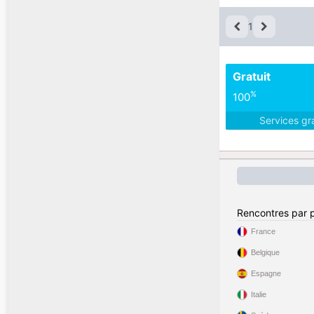
1
Gratuit
%
100
Services gr
Rencontres par 
France
Belgique
Espagne
Italie