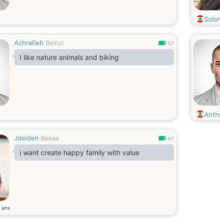
Solo
Achrafieh
Beirut
0.7
I like nature animals and biking
Anth
Jdeideh
Bekaa
0.7
i want create happy family with value
ans
6