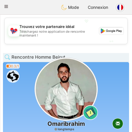
EkteNordmenn
Toggle
Mode
Connexion
navigation
💖
Trouvez votre partenaire idéal
💖
Téléchargez notre application de rencontre
maintenant !
💕
💕
Rencontre Homme Beirut
0.3/1
1
Omaribrahim
longtemps