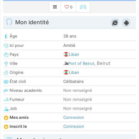
0
Mon identité
Âge
38 ans
Ici pour
Amitié
Pays
Liban
Beirut
Ville
Port of Beirut
,
Origine
Liban
État civil
Célibataire
Niveau academic
Non renseigné
Fumeur
Non renseigné
Job
Non renseigné
Mes amis
Connexion
Inscrit le
Connexion