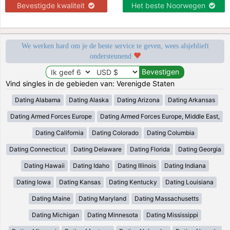
Bevestigde kwaliteit
Het beste Noorwegen
We werken hard om je de beste service te geven, wees alsjeblieft
ondersteunend
Vind singles in de gebieden van: Verenigde Staten
Dating Alabama
Dating Alaska
Dating Arizona
Dating Arkansas
Dating Armed Forces Europe
Dating Armed Forces Europe, Middle East,
Dating California
Dating Colorado
Dating Columbia
Dating Connecticut
Dating Delaware
Dating Florida
Dating Georgia
Dating Hawaii
Dating Idaho
Dating Illinois
Dating Indiana
Dating Iowa
Dating Kansas
Dating Kentucky
Dating Louisiana
Dating Maine
Dating Maryland
Dating Massachusetts
Dating Michigan
Dating Minnesota
Dating Mississippi