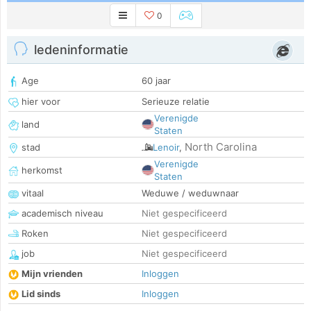
0
ledeninformatie
Age
60 jaar
hier voor
Serieuze relatie
Verenigde
land
Staten
North Carolina
stad
Lenoir
,
Verenigde
herkomst
Staten
vitaal
Weduwe / weduwnaar
academisch niveau
Niet gespecificeerd
Roken
Niet gespecificeerd
job
Niet gespecificeerd
Mijn vrienden
Inloggen
Lid sinds
Inloggen