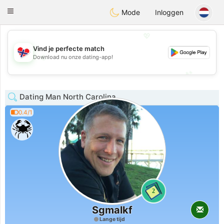
EkteNordmenn
Toggle
Mode
Inloggen
navigation
💖
Vind je perfecte match
💖
Download nu onze dating-app!
💕
💕
Dating Man North Carolina
0.4/1
2
Sgmalkf
Lange tijd