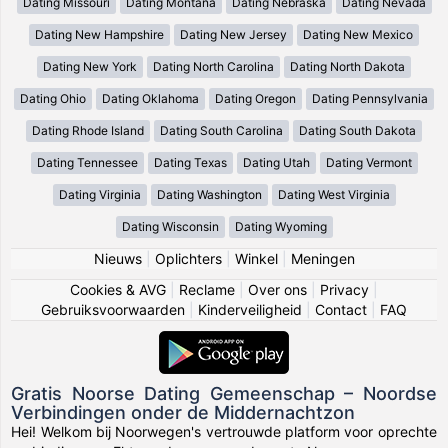
Dating Missouri
Dating Montana
Dating Nebraska
Dating Nevada
Dating New Hampshire
Dating New Jersey
Dating New Mexico
Dating New York
Dating North Carolina
Dating North Dakota
Dating Ohio
Dating Oklahoma
Dating Oregon
Dating Pennsylvania
Dating Rhode Island
Dating South Carolina
Dating South Dakota
Dating Tennessee
Dating Texas
Dating Utah
Dating Vermont
Dating Virginia
Dating Washington
Dating West Virginia
Dating Wisconsin
Dating Wyoming
Nieuws
|
Oplichters
|
Winkel
|
Meningen
Cookies & AVG
|
Reclame
|
Over ons
|
Privacy
|
Gebruiksvoorwaarden
|
Kinderveiligheid
|
Contact
|
FAQ
Gratis Noorse Dating Gemeenschap – Noordse
Verbindingen onder de Middernachtzon
Hei! Welkom bij Noorwegen's vertrouwde platform voor oprechte