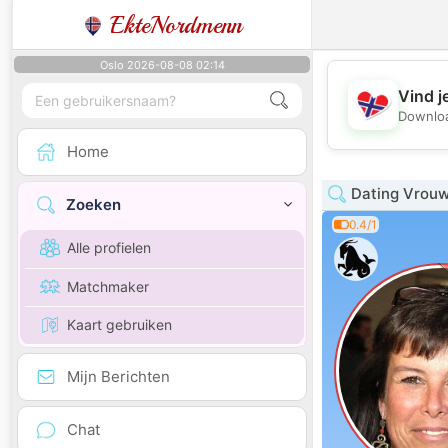
EkteNordmenn
Oslo 2026-08-08 02:14
Vind j
Downloa
Home
Dating Vrouw
Zoeken
0.4/1
Alle profielen
Matchmaker
Kaart gebruiken
Mijn Berichten
Chat