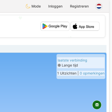
Mode
Inloggen
Registreren
💖
💕
laatste verbinding
Lange tijd
1 Uitzichten |
0 opmerkingen