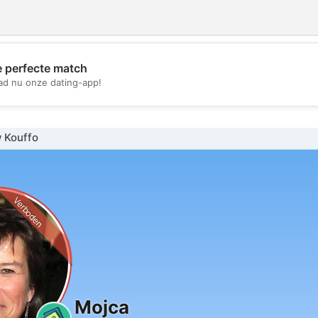
e perfecte match
💖
d nu onze dating-app!
💕
 Kouffo
Verboden
Mojca