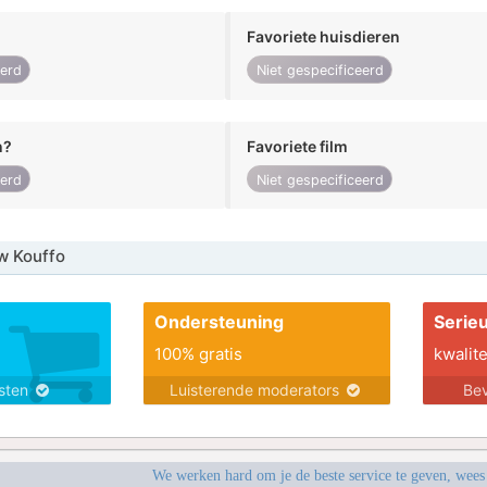
Favoriete huisdieren
eerd
Niet gespecificeerd
n?
Favoriete film
eerd
Niet gespecificeerd
w Kouffo
Ondersteuning
Serie
100% gratis
kwalite
nsten
Luisterende moderators
Bev
We werken hard om je de beste service te geven, wees