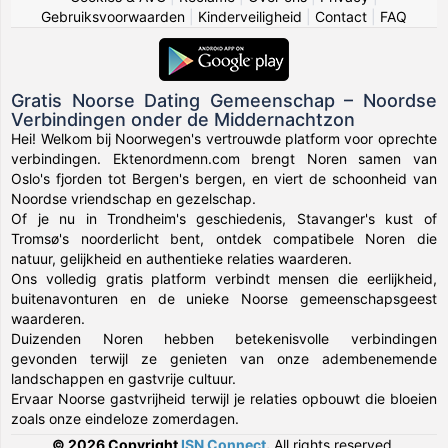
Gebruiksvoorwaarden
|
Kinderveiligheid
|
Contact
|
FAQ
Gratis Noorse Dating Gemeenschap – Noordse
Verbindingen onder de Middernachtzon
Hei! Welkom bij Noorwegen's vertrouwde platform voor oprechte
verbindingen. Ektenordmenn.com brengt Noren samen van
Oslo's fjorden tot Bergen's bergen, en viert de schoonheid van
Noordse vriendschap en gezelschap.
Of je nu in Trondheim's geschiedenis, Stavanger's kust of
Tromsø's noorderlicht bent, ontdek compatibele Noren die
natuur, gelijkheid en authentieke relaties waarderen.
Ons volledig gratis platform verbindt mensen die eerlijkheid,
buitenavonturen en de unieke Noorse gemeenschapsgeest
waarderen.
Duizenden Noren hebben betekenisvolle verbindingen
gevonden terwijl ze genieten van onze adembenemende
landschappen en gastvrije cultuur.
Ervaar Noorse gastvrijheid terwijl je relaties opbouwt die bloeien
zoals onze eindeloze zomerdagen.
© 2026 Copyright
ISN Connect
.
All rights reserved.