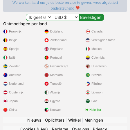
We werken hard om je de beste service te geven, wees alsjeblieft
ondersteunend
Ontmoetingen per land
Frankrijk
Duitsland
Canada
België
Zwitserland
Verenigde Staten
Spanje
Engeland
Mexico
Italië
Portugal
Colombia
Zweden
Gehandicapt
Huisdieren
Australië
Marokko
Brazilië
Nederland
Tunesië
Filipijnen
Oostenrijk
Algerije
Libanon
Japan
Egypte
Golf
China
Koeweit
Hele lijst
Nieuws
|
Oplichters
|
Winkel
|
Meningen
Cookies & AVG
|
Reclame
|
Over ons
|
Privacy
|