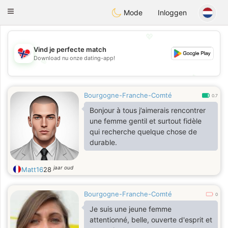
EkteNordmenn
Toggle
Mode
Inloggen
navigation
💖
Vind je perfecte match
Download nu onze dating-app!
💖
💕
💕
Bourgogne-Franche-Comté
0.7
Bonjour à tous j’aimerais rencontrer
une femme gentil et surtout fidèle
qui recherche quelque chose de
durable.
jaar oud
Matt16
28
Bourgogne-Franche-Comté
0
Je suis une jeune femme
attentionné, belle, ouverte d'esprit et