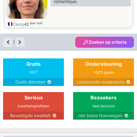
romantique.
jaar oud
Cassy
42
1
Zoeken op criteria
Gratis
Ondersteuning
%
100
100% gratis
Gratis diensten
Luisterende moderators
Serieus
Bezoekers
kwaliteitsprofielen
Veel bezocht
Bevestigde kwaliteit
Het beste Noorwegen