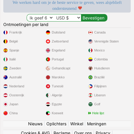
We werken hard om je de beste service te geven, wees alsjeblieft
ondersteunend
Ontmoetingen per land
Frankrijk
Duitsland
Canada
België
Zwitserland
Verenigde Staten
Spanje
Engeland
Mexico
Italië
Portugal
Colombia
Zweden
Gehandicapt
Huisdieren
Australië
Marokko
Brazilië
Nederland
Tunesië
Filipijnen
Oostenrijk
Algerije
Libanon
Japan
Egypte
Golf
China
Koeweit
Hele lijst
Nieuws
|
Oplichters
|
Winkel
|
Meningen
Cookies & AVG
|
Reclame
|
Over ons
|
Privacy
|