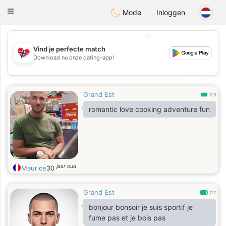
EkteNordmenn
Toggle
Mode
Inloggen
navigation
💖
Vind je perfecte match
Download nu onze dating-app!
💖
💕
💕
Grand Est
0.9
romantic love cooking adventure fun
jaar oud
Maurice
30
Grand Est
0.7
bonjour bonsoir je suis sportif je
fume pas et je bois pas