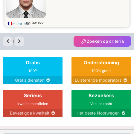
jaar oud
Hichrm
59
1
Zoeken op criteria
Gratis
Ondersteuning
%
100
100% gratis
Gratis diensten
Luisterende moderators
Serieus
Bezoekers
kwaliteitsprofielen
Veel bezocht
Bevestigde kwaliteit
Het beste Noorwegen