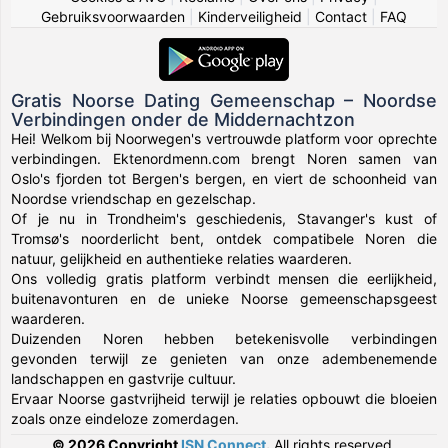
Gebruiksvoorwaarden
|
Kinderveiligheid
|
Contact
|
FAQ
Gratis Noorse Dating Gemeenschap – Noordse
Verbindingen onder de Middernachtzon
Hei! Welkom bij Noorwegen's vertrouwde platform voor oprechte
verbindingen. Ektenordmenn.com brengt Noren samen van
Oslo's fjorden tot Bergen's bergen, en viert de schoonheid van
Noordse vriendschap en gezelschap.
Of je nu in Trondheim's geschiedenis, Stavanger's kust of
Tromsø's noorderlicht bent, ontdek compatibele Noren die
natuur, gelijkheid en authentieke relaties waarderen.
Ons volledig gratis platform verbindt mensen die eerlijkheid,
buitenavonturen en de unieke Noorse gemeenschapsgeest
waarderen.
Duizenden Noren hebben betekenisvolle verbindingen
gevonden terwijl ze genieten van onze adembenemende
landschappen en gastvrije cultuur.
Ervaar Noorse gastvrijheid terwijl je relaties opbouwt die bloeien
zoals onze eindeloze zomerdagen.
© 2026 Copyright
ISN Connect
.
All rights reserved.