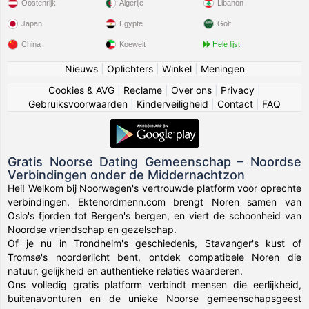
Oostenrijk
Algerije
Libanon
Japan
Egypte
Golf
China
Koeweit
Hele lijst
Nieuws
|
Oplichters
|
Winkel
|
Meningen
Cookies & AVG
|
Reclame
|
Over ons
|
Privacy
|
Gebruiksvoorwaarden
|
Kinderveiligheid
|
Contact
|
FAQ
Gratis Noorse Dating Gemeenschap – Noordse
Verbindingen onder de Middernachtzon
Hei! Welkom bij Noorwegen's vertrouwde platform voor oprechte
verbindingen. Ektenordmenn.com brengt Noren samen van
Oslo's fjorden tot Bergen's bergen, en viert de schoonheid van
Noordse vriendschap en gezelschap.
Of je nu in Trondheim's geschiedenis, Stavanger's kust of
Tromsø's noorderlicht bent, ontdek compatibele Noren die
natuur, gelijkheid en authentieke relaties waarderen.
Ons volledig gratis platform verbindt mensen die eerlijkheid,
buitenavonturen en de unieke Noorse gemeenschapsgeest