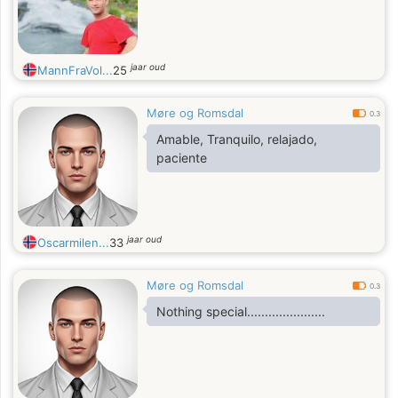
jaar oud
MannFraVol...
25
Møre og Romsdal
0.3
Amable, Tranquilo, relajado,
paciente
jaar oud
Oscarmilen...
33
Møre og Romsdal
0.3
Nothing special......................