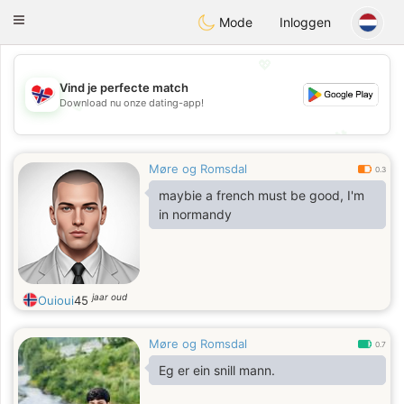
EkteNordmenn
Toggle
Mode
Inloggen
navigation
💖
Vind je perfecte match
Download nu onze dating-app!
💖
💕
💕
Møre og Romsdal
0.3
maybie a french must be good, I'm
in normandy
jaar oud
Ouioui
45
Møre og Romsdal
0.7
Eg er ein snill mann.