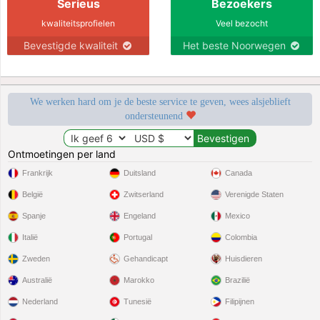
Serieus
Bezoekers
kwaliteitsprofielen
Veel bezocht
Bevestigde kwaliteit
Het beste Noorwegen
We werken hard om je de beste service te geven, wees alsjeblieft
ondersteunend
Ontmoetingen per land
Frankrijk
Duitsland
Canada
België
Zwitserland
Verenigde Staten
Spanje
Engeland
Mexico
Italië
Portugal
Colombia
Zweden
Gehandicapt
Huisdieren
Australië
Marokko
Brazilië
Nederland
Tunesië
Filipijnen