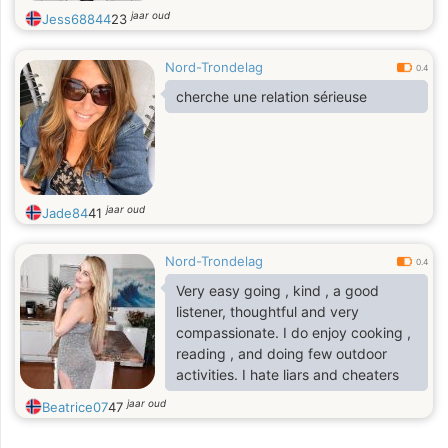
my walls,and remind me of the soft
jaar oud
Jess68844
23
heart I once had.My inst- LahsibYor
Nord-Trondelag
0.4
cherche une relation sérieuse
jaar oud
Jade84
41
Nord-Trondelag
0.4
Very easy going , kind , a good
listener, thoughtful and very
compassionate. I do enjoy cooking ,
reading , and doing few outdoor
activities. I hate liars and cheaters
jaar oud
Beatrice07
47