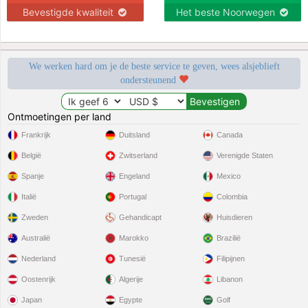
Bevestigde kwaliteit
Het beste Noorwegen
We werken hard om je de beste service te geven, wees alsjeblieft
ondersteunend
Ontmoetingen per land
Frankrijk
Duitsland
Canada
België
Zwitserland
Verenigde Staten
Spanje
Engeland
Mexico
Italië
Portugal
Colombia
Zweden
Gehandicapt
Huisdieren
Australië
Marokko
Brazilië
Nederland
Tunesië
Filipijnen
Oostenrijk
Algerije
Libanon
Japan
Egypte
Golf