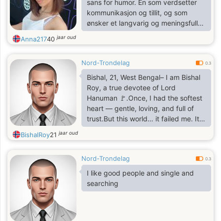
sans for humor. En som verdsetter
kommunikasjon og tillit, og som
ønsker et langvarig og meningsfullt
forhold sammen med meg
jaar oud
Anna217
40
Nord-Trondelag
0.3
Bishal, 21, West Bengal– I am Bishal
Roy, a true devotee of Lord
Hanuman 🚩.Once, I had the softest
heart — gentle, loving, and full of
trust.But this world… it failed me. It
broke me again and again,and in
jaar oud
BishalRoy
21
that pain, I turned into someone I
never thought I would be —rude,
Nord-Trondelag
distant, and stone-hearted.Now,
0.3
trusting someone feels impossible.I
I like good people and single and
carry these trust issues like
searching
scars,but deep inside, I still long for
something pure…a true friend, who
can heal me,who can see beyond