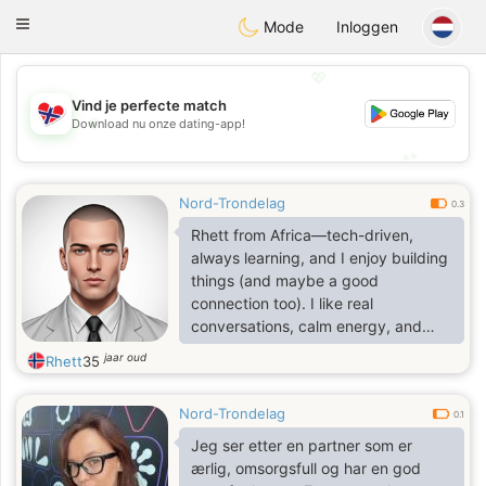
EkteNordmenn
Toggle
Mode
Inloggen
navigation
💖
Vind je perfecte match
💖
Download nu onze dating-app!
💕
💕
Nord-Trondelag
0.3
Rhett from Africa—tech-driven,
always learning, and I enjoy building
things (and maybe a good
connection too). I like real
conversations, calm energy, and
someone who knows what she
jaar oud
Rhett
35
wants. Norway’s lifestyle and vibe?
Definitely my kind of place. If you’re
Nord-Trondelag
genuine, a little adventurous, and
0.1
can keep a good conversation…
Jeg ser etter en partner som er
we’ll get along very well
ærlig, omsorgsfull og har en god