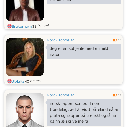
jaar oud
Brukernavn
33
Nord-Trondelag
0.4
Jeg er en søt jente med en mild
natur
jaar oud
Jiolajks
40
Nord-Trondelag
0.3
norsk rapper son bor I nord
tröndelag. æ hár vídd på ísland så æ
prata og rapper på íslenskt også. já
káinn æ skrive meira