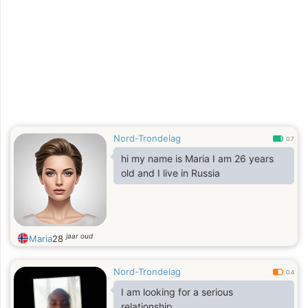
Nord-Trondelag
0.7
hi my name is Maria I am 26 years
old and I live in Russia
jaar oud
Maria
28
Nord-Trondelag
0.4
I am looking for a serious
relationship