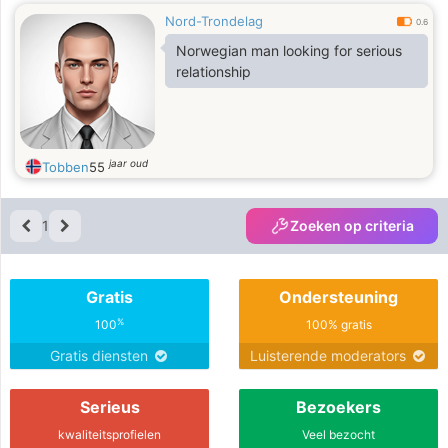
Nord-Trondelag
0.6
Norwegian man looking for serious
relationship
jaar oud
Tobben
55
1
Zoeken op criteria
Gratis
Ondersteuning
%
100
100% gratis
Gratis diensten
Luisterende moderators
Serieus
Bezoekers
kwaliteitsprofielen
Veel bezocht