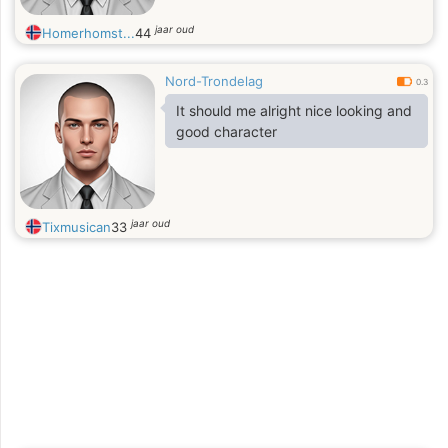
jaar oud
Homerhomst...
44
Nord-Trondelag
0.3
It should me alright nice looking and
good character
jaar oud
Tixmusican
33