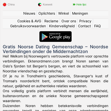
China
Koeweit
Hele lijst
Nieuws
|
Oplichters
|
Winkel
|
Meningen
Cookies & AVG
|
Reclame
|
Over ons
|
Privacy
|
Gebruiksvoorwaarden
|
Kinderveiligheid
|
Contact
|
FAQ
Gratis Noorse Dating Gemeenschap – Noordse
Verbindingen onder de Middernachtzon
Hei! Welkom bij Noorwegen's vertrouwde platform voor oprechte
verbindingen. Ektenordmenn.com brengt Noren samen van
Oslo's fjorden tot Bergen's bergen, en viert de schoonheid van
Noordse vriendschap en gezelschap.
Of je nu in Trondheim's geschiedenis, Stavanger's kust of
Tromsø's noorderlicht bent, ontdek compatibele Noren die
natuur, gelijkheid en authentieke relaties waarderen.
Ons volledig gratis platform verbindt mensen die eerlijkheid,
buitenavonturen en de unieke Noorse gemeenschapsgeest
waarderen.
Duizenden Noren hebben betekenisvolle verbindingen
gevonden terwijl ze genieten van onze adembenemende