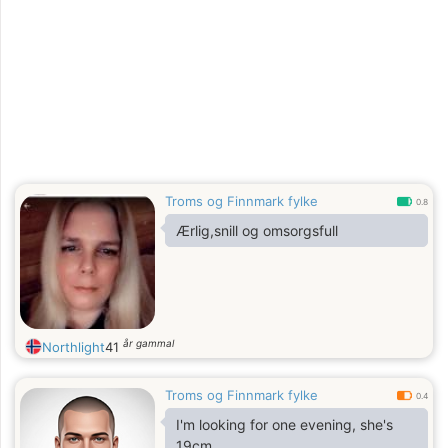
Troms og Finnmark fylke
0.8
Ærlig,snill og omsorgsfull
år gammal
Northlight
41
Troms og Finnmark fylke
0.4
I'm looking for one evening, she's
19cm