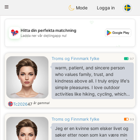
EkteNordmenn
Toggle
Mode
Logga in
navigation
💖
Hitta din perfekta matchning
💖
Ladda ner vår dejtingapp nu!
💕
💕
Troms og Finnmark fylke
0.7
warm, patient, and sincere person
who values family, trust, and
kindness above all. I truly enjoy life's
simple pleasures. I love outdoor
activities like hiking, cycling, which
bring me peace and a deep
år gammal
Tc2026
47
connection with nature
Troms og Finnmark fylke
0.3
Jeg er en kvinne som elsker livet og
søker etter noen som kan være min