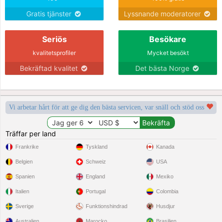
Gratis tjänster
Lyssnande moderatorer
Seriös
Besökare
kvalitetsprofiler
Mycket besökt
Bekräftad kvalitet
Det bästa Norge
Vi arbetar hårt för att ge dig den bästa servicen, var snäll och stöd oss
Träffar per land
Frankrike
Tyskland
Kanada
Belgien
Schweiz
USA
Spanien
England
Mexiko
Italien
Portugal
Colombia
Sverige
Funktionshindrad
Husdjur
Australien
Marocko
Brasilien