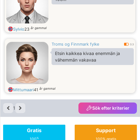
år gammal
Sylvio
23
Troms og Finnmark fylke
0.3
Etsin kaikkea kivaa enemmän ja
vähemmän vakavaa
år gammal
Mittumaari
41
1
Sök efter kriterier
Gratis
Support
%
100
100% gratis