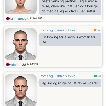
beste venn og partner. Jeg elsker å
reise, være ute i naturen og tilbringe
tid med de jeg er glad i. Jeg setter
stor pris på ærlige og meningsfulle
år gammal
Dianna102
33
samtaler, og jeg prøver alltid å se
det positive i livet. Når jeg ikke er
Troms og Finnmark fylke
ute og utforsker verden, liker jeg å
0.3
(hobby eller interesse, f.eks. "lage
I'm looking for a serious woman for
mat", "lese bøker", "gå på tur", "se
life
filmer" etc.). Jeg setter stor pris på
humor og håper å møte noen som
kan få meg til å le!
år gammal
Adelben
38
Troms og Finnmark fylke
0.7
jeg snil og rolige og litt røyke sigaret