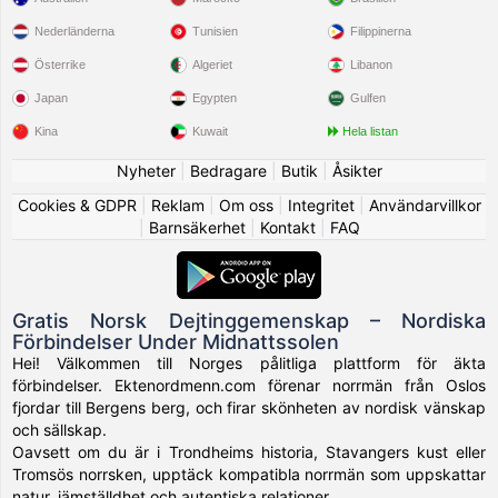
Nederländerna
Tunisien
Filippinerna
Österrike
Algeriet
Libanon
Japan
Egypten
Gulfen
Kina
Kuwait
Hela listan
Nyheter
|
Bedragare
|
Butik
|
Åsikter
Cookies & GDPR
|
Reklam
|
Om oss
|
Integritet
|
Användarvillkor
|
Barnsäkerhet
|
Kontakt
|
FAQ
Gratis Norsk Dejtinggemenskap – Nordiska
Förbindelser Under Midnattssolen
Hei! Välkommen till Norges pålitliga plattform för äkta
förbindelser. Ektenordmenn.com förenar norrmän från Oslos
fjordar till Bergens berg, och firar skönheten av nordisk vänskap
och sällskap.
Oavsett om du är i Trondheims historia, Stavangers kust eller
Tromsös norrsken, upptäck kompatibla norrmän som uppskattar
natur, jämställdhet och autentiska relationer.