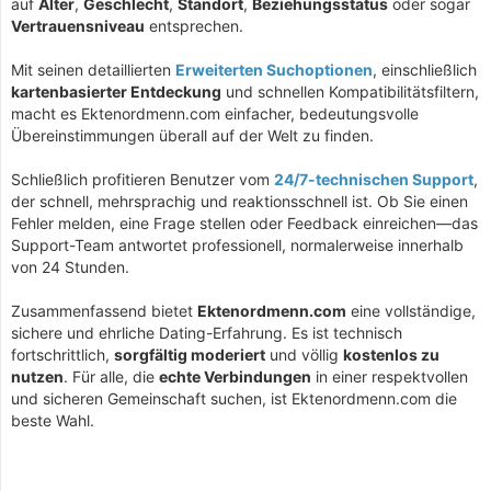
auf
Alter
,
Geschlecht
,
Standort
,
Beziehungsstatus
oder sogar
Vertrauensniveau
entsprechen.
Mit seinen detaillierten
Erweiterten Suchoptionen
, einschließlich
kartenbasierter Entdeckung
und schnellen Kompatibilitätsfiltern,
macht es Ektenordmenn.com einfacher, bedeutungsvolle
Übereinstimmungen überall auf der Welt zu finden.
Schließlich profitieren Benutzer vom
24/7-technischen Support
,
der schnell, mehrsprachig und reaktionsschnell ist. Ob Sie einen
Fehler melden, eine Frage stellen oder Feedback einreichen—das
Support-Team antwortet professionell, normalerweise innerhalb
von 24 Stunden.
Zusammenfassend bietet
Ektenordmenn.com
eine vollständige,
sichere und ehrliche Dating-Erfahrung. Es ist technisch
fortschrittlich,
sorgfältig moderiert
und völlig
kostenlos zu
nutzen
. Für alle, die
echte Verbindungen
in einer respektvollen
und sicheren Gemeinschaft suchen, ist Ektenordmenn.com die
beste Wahl.