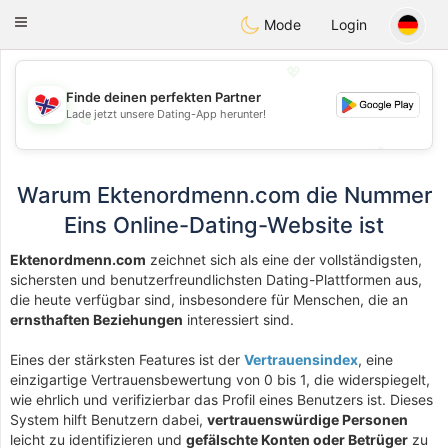
EkteNordmenn
Toggle
Mode
Login
navigation
💖
Finde deinen perfekten Partner
Lade jetzt unsere Dating-App herunter!
💖
💕
💕
Warum Ektenordmenn.com die Nummer
Eins Online-Dating-Website ist
Ektenordmenn.com
zeichnet sich als eine der vollständigsten,
sichersten und benutzerfreundlichsten Dating-Plattformen aus,
die heute verfügbar sind, insbesondere für Menschen, die an
ernsthaften Beziehungen
interessiert sind.
Eines der stärksten Features ist der
Vertrauensindex
, eine
einzigartige Vertrauensbewertung von 0 bis 1, die widerspiegelt,
wie ehrlich und verifizierbar das Profil eines Benutzers ist. Dieses
System hilft Benutzern dabei,
vertrauenswürdige Personen
leicht zu identifizieren und
gefälschte Konten oder Betrüger
zu