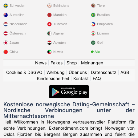
Schweden
Behinderte
Tiere
Australien
Marokko
Brasilien
Niederlande
Tunesien
Philippinen
Österreich
Algerien
Libanon
Japan
Ägypten
Golf
China
Kuwait
Alle
News
|
Fakes
|
Shop
|
Meinungen
Cookies & DSGVO
|
Werbung
|
Über uns
|
Datenschutz
|
AGB
|
Kindersicherheit
|
Kontakt
|
FAQ
Kostenlose norwegische Dating-Gemeinschaft –
Nordische Verbindungen unter der
Mitternachtssonne
Hei! Willkommen in Norwegens vertrauensvoller Plattform für
echte Verbindungen. Ektenordmenn.com bringt Norweger von
Oslos Fjorden bis Bergens Bergen zusammen und feiert die