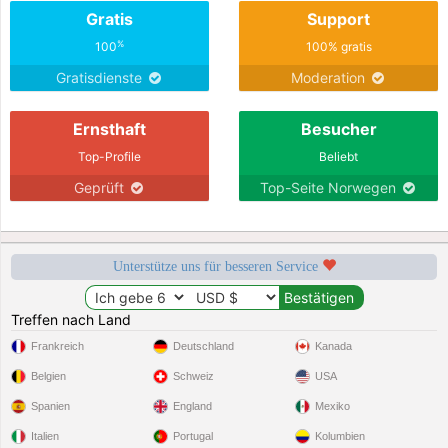
Gratis
Support
%
100
100% gratis
Gratisdienste
Moderation
Ernsthaft
Besucher
Top-Profile
Beliebt
Geprüft
Top-Seite Norwegen
Unterstütze uns für besseren Service
Treffen nach Land
Frankreich
Deutschland
Kanada
Belgien
Schweiz
USA
Spanien
England
Mexiko
Italien
Portugal
Kolumbien