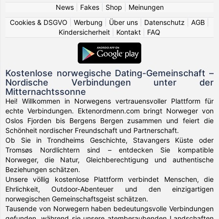
News
|
Fakes
|
Shop
|
Meinungen
Cookies & DSGVO
|
Werbung
|
Über uns
|
Datenschutz
|
AGB
|
Kindersicherheit
|
Kontakt
|
FAQ
Kostenlose norwegische Dating-Gemeinschaft –
Nordische Verbindungen unter der
Mitternachtssonne
Hei! Willkommen in Norwegens vertrauensvoller Plattform für
echte Verbindungen. Ektenordmenn.com bringt Norweger von
Oslos Fjorden bis Bergens Bergen zusammen und feiert die
Schönheit nordischer Freundschaft und Partnerschaft.
Ob Sie in Trondheims Geschichte, Stavangers Küste oder
Tromsøs Nordlichtern sind – entdecken Sie kompatible
Norweger, die Natur, Gleichberechtigung und authentische
Beziehungen schätzen.
Unsere völlig kostenlose Plattform verbindet Menschen, die
Ehrlichkeit, Outdoor-Abenteuer und den einzigartigen
norwegischen Gemeinschaftsgeist schätzen.
Tausende von Norwegern haben bedeutungsvolle Verbindungen
gefunden, während sie unsere atemberaubenden Landschaften