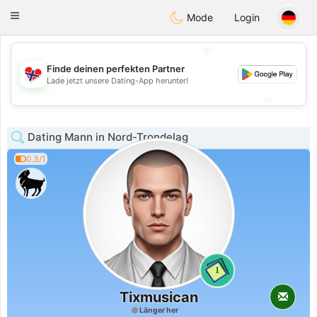
EkteNordmenn
Toggle
Mode
Login
navigation
💖
Finde deinen perfekten Partner
💖
Lade jetzt unsere Dating-App herunter!
💕
💕
Dating Mann in Nord-Trondelag
0.3/1
1
Tixmusican
Länger her