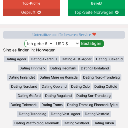
Top-Profile
Beliebt
Geprüft
Top-Seite Norwegen
Unterstütze uns für besseren Service
Singles finden in: Norwegen
Dating Agder
Dating Akershus
Dating Aust-Agder
Dating Buskerud
Dating Finnmark
Dating Hedmark
Dating Hordaland
Dating Innlandet
Dating Møre og Romsdal
Dating Nord-Trondelag
Dating Nordland
Dating Oppland
Dating Oslo
Dating Ostfold
Dating Østfold
Dating Rogaland
Dating Sor-Trondelag
Dating Telemark
Dating Troms
Dating Troms og Finnmark fylke
Dating Trøndelag
Dating Vest-Agder
Dating Vestfold
Dating Vestfold og Telemark
Dating Vestland
Dating Viken