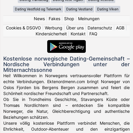
Dating Vestfold og Telemark
Dating Vestland
Dating Viken
News
|
Fakes
|
Shop
|
Meinungen
Cookies & DSGVO
|
Werbung
|
Über uns
|
Datenschutz
|
AGB
|
Kindersicherheit
|
Kontakt
|
FAQ
Kostenlose norwegische Dating-Gemeinschaft –
Nordische Verbindungen unter der
Mitternachtssonne
Hei! Willkommen in Norwegens vertrauensvoller Plattform für
echte Verbindungen. Ektenordmenn.com bringt Norweger von
Oslos Fjorden bis Bergens Bergen zusammen und feiert die
Schönheit nordischer Freundschaft und Partnerschaft.
Ob Sie in Trondheims Geschichte, Stavangers Küste oder
Tromsøs Nordlichtern sind – entdecken Sie kompatible
Norweger, die Natur, Gleichberechtigung und authentische
Beziehungen schätzen.
Unsere völlig kostenlose Plattform verbindet Menschen, die
Ehrlichkeit, Outdoor-Abenteuer und den einzigartigen