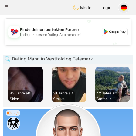
EkteNordmenn
Toggle
Mode
Login
navigation
💖
Finde deinen perfekten Partner
💖
Lade jetzt unsere Dating-App herunter!
💕
💕
Dating Mann in Vestfold og Telemark
43 Jahre alt
31 Jahre alt
42 Jahre alt
Skien
Stokke
Stathelle
0.6/1