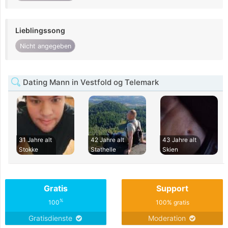
Lieblingssong
Nicht angegeben
Dating Mann in Vestfold og Telemark
31 Jahre alt
42 Jahre alt
43 Jahre alt
Stokke
Stathelle
Skien
Gratis
Support
%
100
100% gratis
Gratisdienste
Moderation