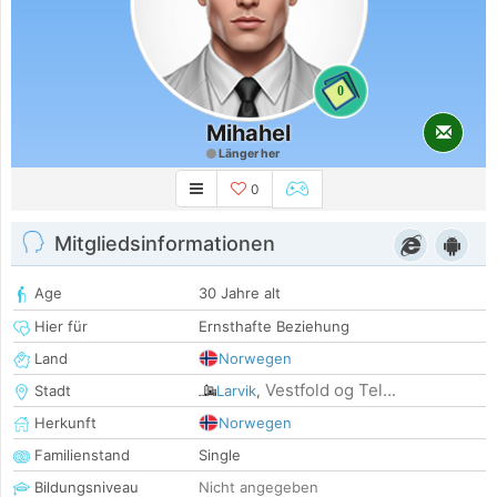
0
Mihahel
Länger her
0
Mitgliedsinformationen
Age
30 Jahre alt
Hier für
Ernsthafte Beziehung
Land
Norwegen
Vestfold og Tel...
Stadt
Larvik
,
Herkunft
Norwegen
Familienstand
Single
Bildungsniveau
Nicht angegeben