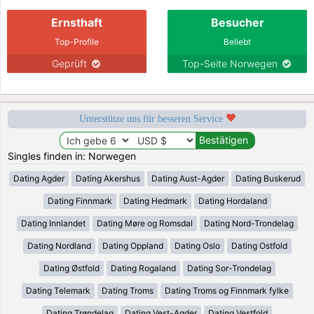
Ernsthaft
Besucher
Top-Profile
Beliebt
Geprüft
Top-Seite Norwegen
Unterstütze uns für besseren Service
Singles finden in: Norwegen
Dating Agder
Dating Akershus
Dating Aust-Agder
Dating Buskerud
Dating Finnmark
Dating Hedmark
Dating Hordaland
Dating Innlandet
Dating Møre og Romsdal
Dating Nord-Trondelag
Dating Nordland
Dating Oppland
Dating Oslo
Dating Ostfold
Dating Østfold
Dating Rogaland
Dating Sor-Trondelag
Dating Telemark
Dating Troms
Dating Troms og Finnmark fylke
Dating Trøndelag
Dating Vest-Agder
Dating Vestfold