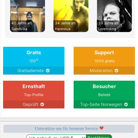
42 Jahre alt
34 Jahre alt
39 Jahre alt
Sandvika
Harestua
Lorenskog
Gratis
Support
%
100
100% gratis
Gratisdienste
Moderation
Ernsthaft
Besucher
Top-Profile
Beliebt
Geprüft
Top-Seite Norwegen
Unterstütze uns für besseren Service