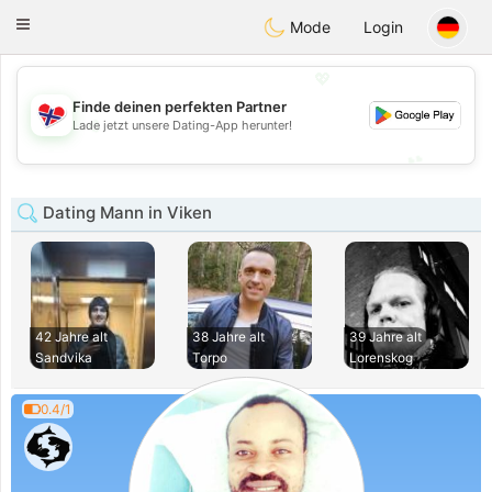
EkteNordmenn
Toggle
Mode
Login
navigation
💖
Finde deinen perfekten Partner
💖
Lade jetzt unsere Dating-App herunter!
💕
💕
Dating Mann in Viken
42 Jahre alt
38 Jahre alt
39 Jahre alt
Sandvika
Torpo
Lorenskog
0.4/1