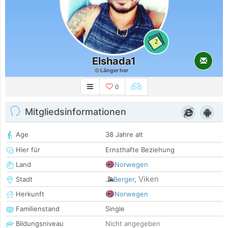
2
Elshada1
Länger her
0
Mitgliedsinformationen
Age
38 Jahre alt
Hier für
Ernsthafte Beziehung
Land
Norwegen
Viken
Stadt
Berger
,
Herkunft
Norwegen
Familienstand
Single
Bildungsniveau
Nicht angegeben