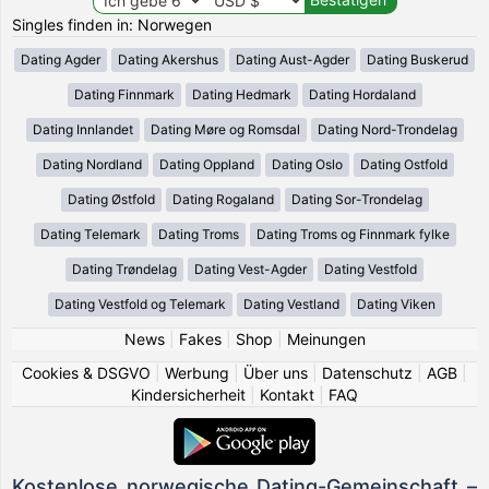
Singles finden in: Norwegen
Dating Agder
Dating Akershus
Dating Aust-Agder
Dating Buskerud
Dating Finnmark
Dating Hedmark
Dating Hordaland
Dating Innlandet
Dating Møre og Romsdal
Dating Nord-Trondelag
Dating Nordland
Dating Oppland
Dating Oslo
Dating Ostfold
Dating Østfold
Dating Rogaland
Dating Sor-Trondelag
Dating Telemark
Dating Troms
Dating Troms og Finnmark fylke
Dating Trøndelag
Dating Vest-Agder
Dating Vestfold
Dating Vestfold og Telemark
Dating Vestland
Dating Viken
News
|
Fakes
|
Shop
|
Meinungen
Cookies & DSGVO
|
Werbung
|
Über uns
|
Datenschutz
|
AGB
|
Kindersicherheit
|
Kontakt
|
FAQ
Kostenlose norwegische Dating-Gemeinschaft –