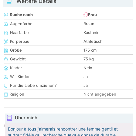
Weitere Details
Suche nach
Frau
Augenfarbe
Braun
Haarfarbe
Kastanie
Körperbau
Athletisch
Größe
175 cm
Gewicht
75 kg
Kinder
Nein
Will Kinder
Ja
Für die Liebe umziehen?
Ja
Religion
Nicht angegeben
Über mich
Bonjour à tous j’aimerais rencontrer une femme gentil et
surtout fidèle qui recherche quelque chose de durable.