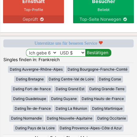
Ernsthaft
Besucher
Top-Profile
Beliebt
Geprüft
Top-Seite Norwegen
Unterstütze uns für besseren Service
Singles finden in: Frankreich
Dating Auvergne-Rhône-Alpes
Dating Bourgogne-Franche-Comté
Dating Bretagne
Dating Centre-Val de Loire
Dating Corse
Dating Fort-de-france
Dating Grand Est
Dating Grande-Terre
Dating Guadeloupe
Dating Guyane
Dating Hauts-de-France
Dating Île-de-France
Dating La Réunion
Dating Martinique
Dating Normandie
Dating Nouvelle-Aquitaine
Dating Occitanie
Dating Pays de la Loire
Dating Provence-Alpes-Côte d Azur