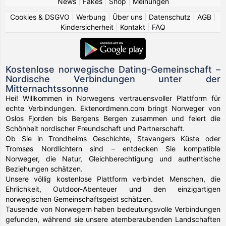
News
|
Fakes
|
Shop
|
Meinungen
Cookies & DSGVO
|
Werbung
|
Über uns
|
Datenschutz
|
AGB
|
Kindersicherheit
|
Kontakt
|
FAQ
Kostenlose norwegische Dating-Gemeinschaft –
Nordische Verbindungen unter der
Mitternachtssonne
Hei! Willkommen in Norwegens vertrauensvoller Plattform für
echte Verbindungen. Ektenordmenn.com bringt Norweger von
Oslos Fjorden bis Bergens Bergen zusammen und feiert die
Schönheit nordischer Freundschaft und Partnerschaft.
Ob Sie in Trondheims Geschichte, Stavangers Küste oder
Tromsøs Nordlichtern sind – entdecken Sie kompatible
Norweger, die Natur, Gleichberechtigung und authentische
Beziehungen schätzen.
Unsere völlig kostenlose Plattform verbindet Menschen, die
Ehrlichkeit, Outdoor-Abenteuer und den einzigartigen
norwegischen Gemeinschaftsgeist schätzen.
Tausende von Norwegern haben bedeutungsvolle Verbindungen
gefunden, während sie unsere atemberaubenden Landschaften