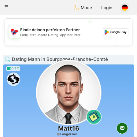
EkteNordmenn
Toggle
Mode
Login
navigation
💖
Finde deinen perfekten Partner
Lade jetzt unsere Dating-App herunter!
💖
💕
💕
Dating Mann in Bourgogne-Franche-Comté
0.7/1
0
Matt16
Länger her