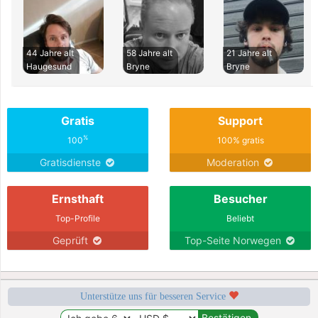
44 Jahre alt
58 Jahre alt
21 Jahre alt
Haugesund
Bryne
Bryne
Gratis
Support
%
100
100% gratis
Gratisdienste
Moderation
Ernsthaft
Besucher
Top-Profile
Beliebt
Geprüft
Top-Seite Norwegen
Unterstütze uns für besseren Service