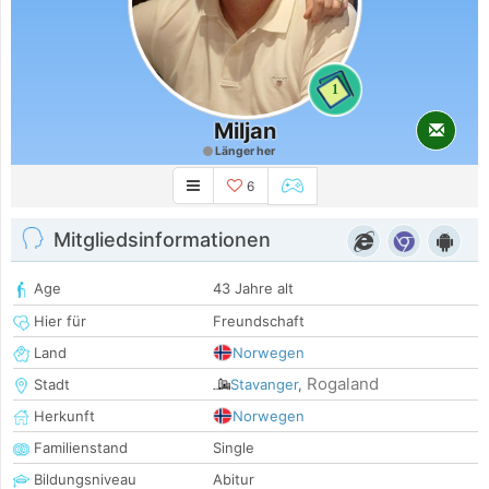
1
Miljan
Länger her
6
Mitgliedsinformationen
Age
43 Jahre alt
Hier für
Freundschaft
Land
Norwegen
Rogaland
Stadt
Stavanger
,
Herkunft
Norwegen
Familienstand
Single
Bildungsniveau
Abitur