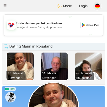
EkteNordmenn
Toggle
Mode
Login
navigation
💖
Finde deinen perfekten Partner
💖
Lade jetzt unsere Dating-App herunter!
💕
💕
Dating Mann in Rogaland
43 Jahre alt
64 Jahre alt
44 Jahre alt
Stavanger
Stavanger
Haugesund
0.8/1