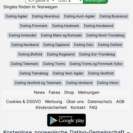
Singles finden in: Norwegen
Dating Agder
Dating Akershus
Dating Aust-Agder
Dating Buskerud
Dating Finnmark
Dating Hedmark
Dating Hordaland
Dating Innlandet
Dating Møre og Romsdal
Dating Nord-Trondelag
Dating Nordland
Dating Oppland
Dating Oslo
Dating Ostfold
Dating Østfold
Dating Rogaland
Dating Sor-Trondelag
Dating Telemark
Dating Troms
Dating Troms og Finnmark fylke
Dating Trøndelag
Dating Vest-Agder
Dating Vestfold
Dating Vestfold og Telemark
Dating Vestland
Dating Viken
News
|
Fakes
|
Shop
|
Meinungen
Cookies & DSGVO
|
Werbung
|
Über uns
|
Datenschutz
|
AGB
|
Kindersicherheit
|
Kontakt
|
FAQ
Kostenlose norwegische Dating-Gemeinschaft –