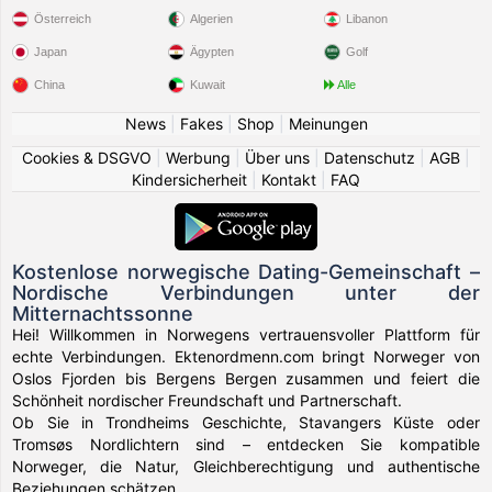
Österreich
Algerien
Libanon
Japan
Ägypten
Golf
China
Kuwait
Alle
News
|
Fakes
|
Shop
|
Meinungen
Cookies & DSGVO
|
Werbung
|
Über uns
|
Datenschutz
|
AGB
|
Kindersicherheit
|
Kontakt
|
FAQ
Kostenlose norwegische Dating-Gemeinschaft –
Nordische Verbindungen unter der
Mitternachtssonne
Hei! Willkommen in Norwegens vertrauensvoller Plattform für
echte Verbindungen. Ektenordmenn.com bringt Norweger von
Oslos Fjorden bis Bergens Bergen zusammen und feiert die
Schönheit nordischer Freundschaft und Partnerschaft.
Ob Sie in Trondheims Geschichte, Stavangers Küste oder
Tromsøs Nordlichtern sind – entdecken Sie kompatible
Norweger, die Natur, Gleichberechtigung und authentische
Beziehungen schätzen.