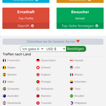
Ernsthaft
Besucher
Top-Profile
Beliebt
Geprüft
Top-Seite Norwegen
Unterstütze uns für besseren Service
Treffen nach Land
Frankreich
Deutschland
Kanada
Belgien
Schweiz
USA
Spanien
England
Mexiko
Italien
Portugal
Kolumbien
Schweden
Behinderte
Tiere
Australien
Marokko
Brasilien
Niederlande
Tunesien
Philippinen