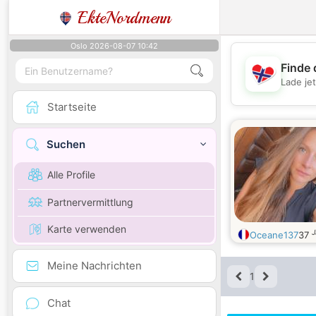
EkteNordmenn
Oslo 2026-08-07 10:42
Finde 
Lade je
Startseite
Suchen
Alle Profile
Partnervermittlung
Karte verwenden
J
Oceane137
37
Meine Nachrichten
1
Chat