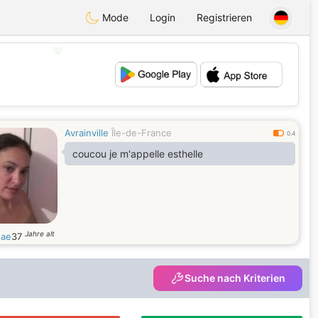
Mode
Login
Registrieren
💖
💕
Avrainville
Île-de-France
0.4
coucou je m'appelle esthelle
Jahre alt
sae
37
Suche nach Kriterien