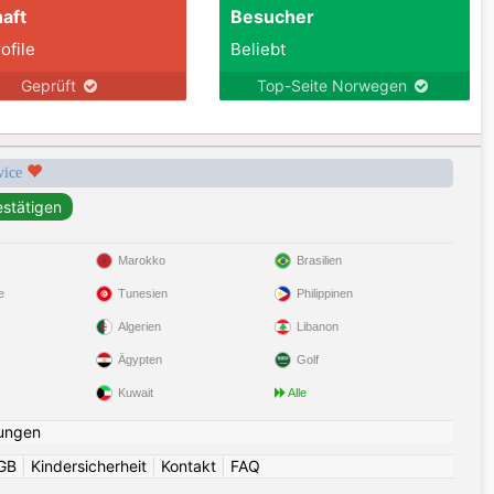
aft
Besucher
ofile
Beliebt
Geprüft
Top-Seite Norwegen
rvice
Marokko
Brasilien
e
Tunesien
Philippinen
Algerien
Libanon
Ägypten
Golf
Kuwait
Alle
ungen
GB
|
Kindersicherheit
|
Kontakt
|
FAQ