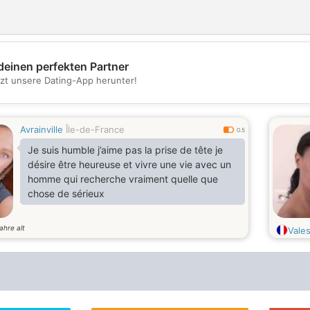
deinen perfekten Partner
tzt unsere Dating-App herunter!
💖
💕
Avrainville
Île-de-France
0.5
Je suis humble j’aime pas la prise de tête je
désire être heureuse et vivre une vie avec un
homme qui recherche vraiment quelle que
chose de sérieux
ahre alt
Vale