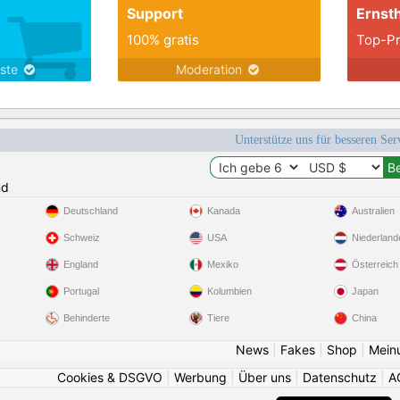
Support
Ernsth
100% gratis
Top-Pr
nste
Moderation
Unterstütze uns für besseren Se
nd
Deutschland
Kanada
Australien
Schweiz
USA
Niederland
England
Mexiko
Österreich
Portugal
Kolumbien
Japan
Behinderte
Tiere
China
News
|
Fakes
|
Shop
|
Mein
Cookies & DSGVO
|
Werbung
|
Über uns
|
Datenschutz
|
A