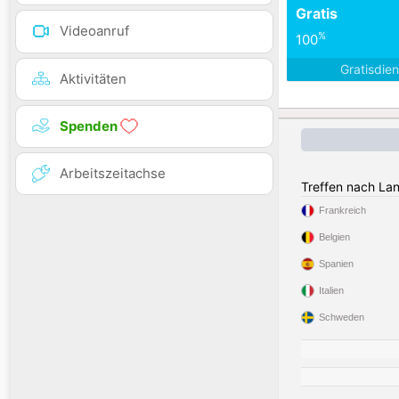
Gratis
Videoanruf
%
100
Gratisdie
Aktivitäten
Spenden
Arbeitszeitachse
Treffen nach La
Frankreich
Belgien
Spanien
Italien
Schweden