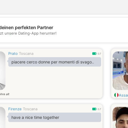
deinen perfekten Partner
tzt unsere Dating-App herunter!
💖
💕
Prato
Toscana
0.7
piacere cerco donne per momenti di svago..
ahre alt
Assa
Firenze
Toscana
0.7
have a nice time together