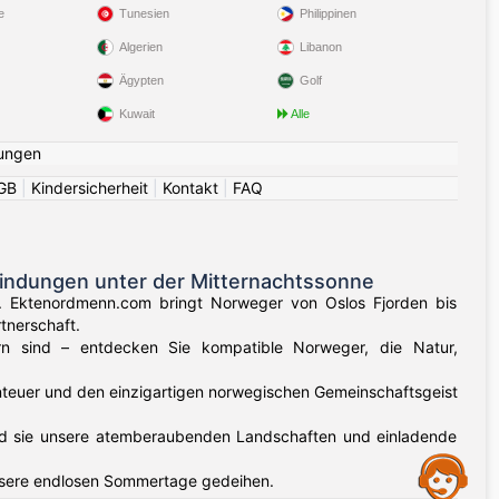
e
Tunesien
Philippinen
Algerien
Libanon
Ägypten
Golf
Kuwait
Alle
ungen
GB
|
Kindersicherheit
|
Kontakt
|
FAQ
indungen unter der Mitternachtssonne
n. Ektenordmenn.com bringt Norweger von Oslos Fjorden bis
tnerschaft.
rn sind – entdecken Sie kompatible Norweger, die Natur,
enteuer und den einzigartigen norwegischen Gemeinschaftsgeist
d sie unsere atemberaubenden Landschaften und einladende
Assistance
nsere endlosen Sommertage gedeihen.