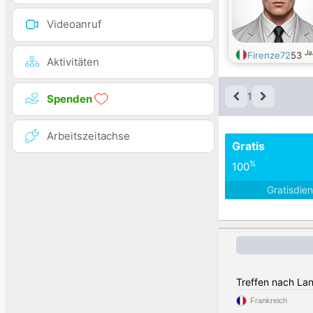
Videoanruf
Ja
Firenze72
53
Aktivitäten
1
Spenden
Arbeitszeitachse
Gratis
%
100
Gratisdie
Treffen nach La
Frankreich