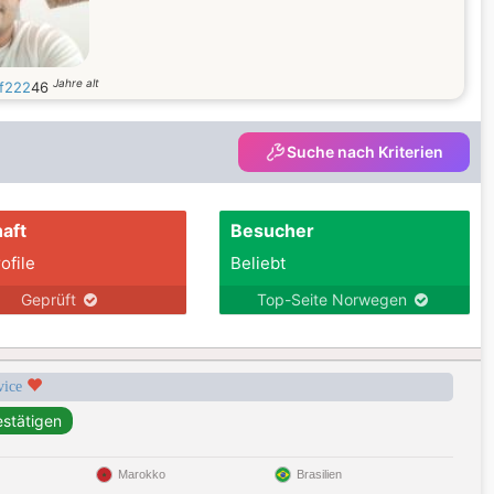
Jahre alt
f222
46
Suche nach Kriterien
aft
Besucher
ofile
Beliebt
Geprüft
Top-Seite Norwegen
rvice
Marokko
Brasilien