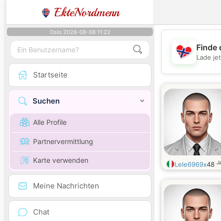
EkteNordmenn
Oslo 2026-08-08 11:22
Finde 
Lade je
Startseite
Suchen
Alle Profile
Partnervermittlung
Karte verwenden
J
Lele6969x
48
Meine Nachrichten
Chat