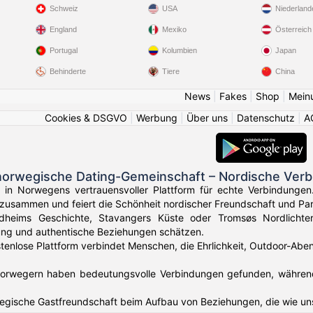
Schweiz
USA
Niederland
England
Mexiko
Österreich
Portugal
Kolumbien
Japan
Behinderte
Tiere
China
News
|
Fakes
|
Shop
|
Mein
Cookies & DSGVO
|
Werbung
|
Über uns
|
Datenschutz
|
A
norwegische Dating-Gemeinschaft – Nordische Verb
 in Norwegens vertrauensvoller Plattform für echte Verbindunge
zusammen und feiert die Schönheit nordischer Freundschaft und Par
dheims Geschichte, Stavangers Küste oder Tromsøs Nordlichte
ung und authentische Beziehungen schätzen.
stenlose Plattform verbindet Menschen, die Ehrlichkeit, Outdoor-Ab
orwegern haben bedeutungsvolle Verbindungen gefunden, währen
wegische Gastfreundschaft beim Aufbau von Beziehungen, die wie u