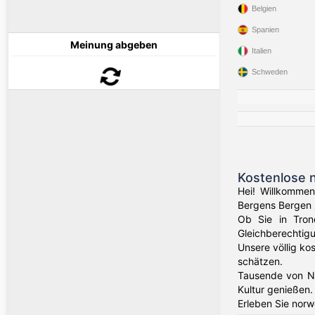
Belgien
Spanien
Meinung abgeben
Italien
Schweden
Kostenlose 
Hei! Willkommen
Bergens Bergen 
Ob Sie in Tron
Gleichberechtig
Unsere völlig ko
schätzen.
Tausende von N
Kultur genießen.
Erleben Sie nor