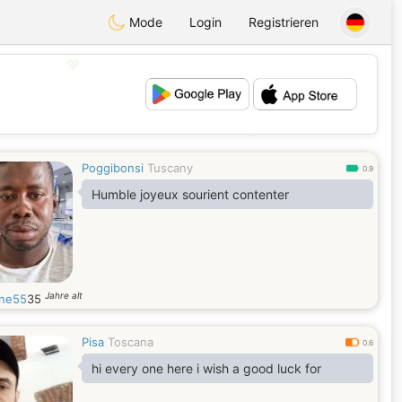
Mode
Login
Registrieren
💖
💕
Poggibonsi
Tuscany
0.9
Humble joyeux sourient contenter
Jahre alt
ne55
35
Pisa
Toscana
0.6
hi every one here i wish a good luck for