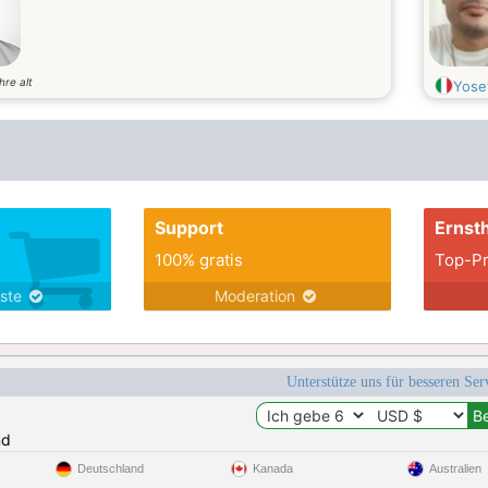
hre alt
Yose
Support
Ernsth
100% gratis
Top-Pr
nste
Moderation
Unterstütze uns für besseren Se
nd
Deutschland
Kanada
Australien