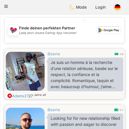
EkteNordmenn
Toggle
Mode
Login
navigation
💖
Finde deinen perfekten Partner
Lade jetzt unsere Dating-App herunter!
💖
💕
💕
Bizerte
0.9
Je suis un homme à la recherche
d'une relation sérieuse, basée sur le
respect, la confiance et la
complicité. Romantique, taquin et
avec beaucoup d'humour, j'aime
faire sourire les personnes qui
Jahre alt
Adams27
27
m'entourent. Je suis quelqu'un de
simple, authentique et sincère, qui
Bizerte
apprécie les petites choses de la
0.7
vie. Je suis également un père
Looking for for new relationship filled
célibataire, et mon enfant occupe
with passion and eager to discover
une place importante dans ma vie.