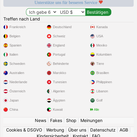
Unterstütze uns für besseren Service
Treffen nach Land
Frankreich
Deutschland
Kanada
Belgien
Schweiz
USA
Spanien
England
Mexiko
Italien
Portugal
Kolumbien
Schweden
Behinderte
Tiere
Australien
Marokko
Brasilien
Niederlande
Tunesien
Philippinen
Österreich
Algerien
Libanon
Japan
Ägypten
Golf
China
Kuwait
Alle
News
|
Fakes
|
Shop
|
Meinungen
Cookies & DSGVO
|
Werbung
|
Über uns
|
Datenschutz
|
AGB
|
Kindersicherheit
|
Kontakt
|
FAQ