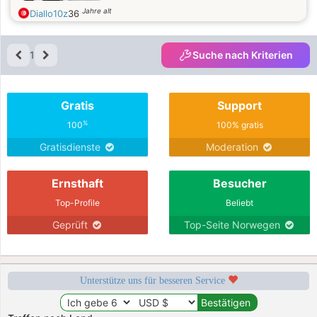
Jahre alt
Diallo10z
36
1
Suche nach Kriterien
Gratis
Support
%
100
100% gratis
Gratisdienste
Moderation
Ernsthaft
Besucher
Top-Profile
Beliebt
Geprüft
Top-Seite Norwegen
Unterstütze uns für besseren Service