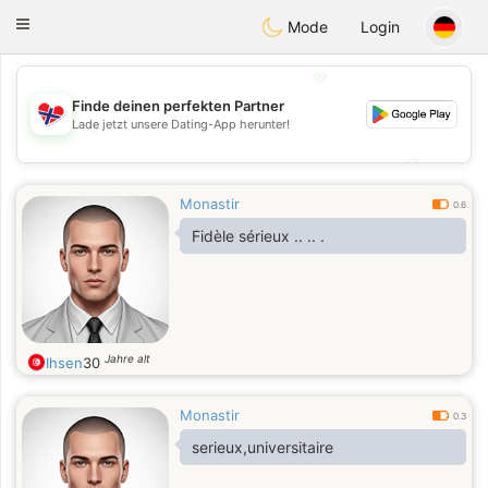
EkteNordmenn
Toggle
Mode
Login
navigation
💖
Finde deinen perfekten Partner
Lade jetzt unsere Dating-App herunter!
💖
💕
💕
Monastir
0.6
Fidèle sérieux .. .. .
Jahre alt
Ihsen
30
Monastir
0.3
serieux,universitaire