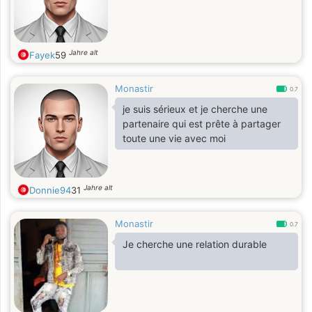
Jahre alt
Fayek
59
Monastir
0.7
je suis sérieux et je cherche une
partenaire qui est prête à partager
toute une vie avec moi
Jahre alt
Donnie94
31
Monastir
0.7
Je cherche une relation durable