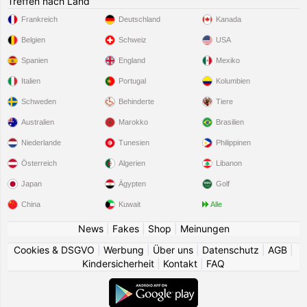
Treffen nach Land
Frankreich
Deutschland
Kanada
Belgien
Schweiz
USA
Spanien
England
Mexiko
Italien
Portugal
Kolumbien
Schweden
Behinderte
Tiere
Australien
Marokko
Brasilien
Niederlande
Tunesien
Philippinen
Österreich
Algerien
Libanon
Japan
Ägypten
Golf
China
Kuwait
Alle
News
|
Fakes
|
Shop
|
Meinungen
Cookies & DSGVO
|
Werbung
|
Über uns
|
Datenschutz
|
AGB
|
Kindersicherheit
|
Kontakt
|
FAQ