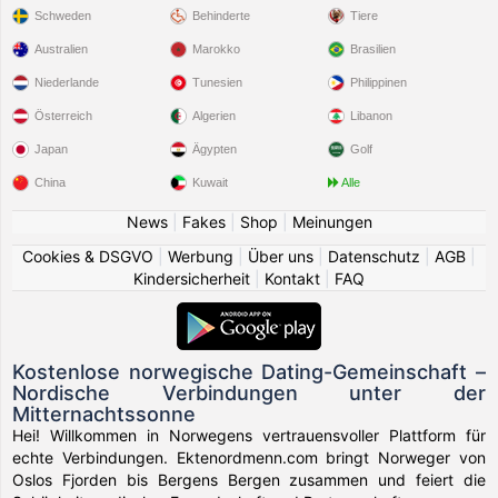
Schweden
Behinderte
Tiere
Australien
Marokko
Brasilien
Niederlande
Tunesien
Philippinen
Österreich
Algerien
Libanon
Japan
Ägypten
Golf
China
Kuwait
Alle
News
|
Fakes
|
Shop
|
Meinungen
Cookies & DSGVO
|
Werbung
|
Über uns
|
Datenschutz
|
AGB
|
Kindersicherheit
|
Kontakt
|
FAQ
Kostenlose norwegische Dating-Gemeinschaft –
Nordische Verbindungen unter der
Mitternachtssonne
Hei! Willkommen in Norwegens vertrauensvoller Plattform für
echte Verbindungen. Ektenordmenn.com bringt Norweger von
Oslos Fjorden bis Bergens Bergen zusammen und feiert die