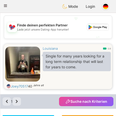
EkteNordmenn
Toggle
Mode
Login
navigation
💖
Finde deinen perfekten Partner
💖
Lade jetzt unsere Dating-App herunter!
💕
💕
Louisiana
0.9
Single for many years looking for a
long term relationship that will last
for years to come.
Jahre alt
Joey70517
40
1
Suche nach Kriterien