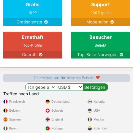
Gratis
Support
%
100
100% gratis
Gratisdienste
Moderation
Ernsthaft
Besucher
Top-Profile
Beliebt
Geprüft
Top-Seite Norwegen
Unterstütze uns für besseren Service
Treffen nach Land
Frankreich
Deutschland
Kanada
Belgien
Schweiz
USA
Spanien
England
Mexiko
Italien
Portugal
Kolumbien