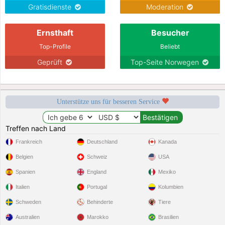
Gratisdienste
Moderation
Ernsthaft
Besucher
Top-Profile
Beliebt
Geprüft
Top-Seite Norwegen
Unterstütze uns für besseren Service
Treffen nach Land
Frankreich
Deutschland
Kanada
Belgien
Schweiz
USA
Spanien
England
Mexiko
Italien
Portugal
Kolumbien
Schweden
Behinderte
Tiere
Australien
Marokko
Brasilien