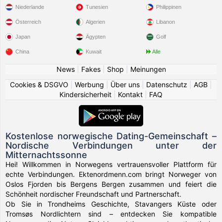
Niederlande
Tunesien
Philippinen
Österreich
Algerien
Libanon
Japan
Ägypten
Golf
China
Kuwait
Alle
News
|
Fakes
|
Shop
|
Meinungen
Cookies & DSGVO
|
Werbung
|
Über uns
|
Datenschutz
|
AGB
|
Kindersicherheit
|
Kontakt
|
FAQ
Kostenlose norwegische Dating-Gemeinschaft –
Nordische Verbindungen unter der
Mitternachtssonne
Hei! Willkommen in Norwegens vertrauensvoller Plattform für
echte Verbindungen. Ektenordmenn.com bringt Norweger von
Oslos Fjorden bis Bergens Bergen zusammen und feiert die
Schönheit nordischer Freundschaft und Partnerschaft.
Ob Sie in Trondheims Geschichte, Stavangers Küste oder
Tromsøs Nordlichtern sind – entdecken Sie kompatible