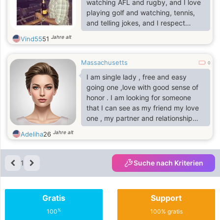
watching AFL and rugby, and I love
playing golf and watching, tennis,
and telling jokes, and I respect
everyone around me. I am looking
Jahre alt
Vind55
51
for that special partner that we can
love, understand and respect in life.
Massachusetts
I also believe in communication,
0
honesty and mutual respect. Life is
I am single lady , free and easy
too short to waste time, and I think
going one ,love with good sense of
I'm not getting any younger in life,
honor . I am looking for someone
and I've been alone for too long.
that I can see as my friend my love
one , my partner and relationship
that will lead us into marriage. ,
Jahre alt
Adeliha
26
adelihadja / AT / gm // ail // c / o / m/
1
Suche nach Kriterien
Gratis
Support
%
100
100% gratis