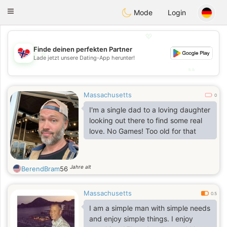
EkteNordmenn
Toggle
Mode
Login
navigation
💖
Finde deinen perfekten Partner
💖
Lade jetzt unsere Dating-App herunter!
💕
💕
Massachusetts
0
I'm a single dad to a loving daughter
looking out there to find some real
love. No Games! Too old for that
Jahre alt
BerendBram
56
Massachusetts
0.5
I am a simple man with simple needs
and enjoy simple things. I enjoy