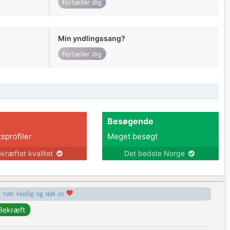
Fortæller dig
Min yndlingssang?
Fortæller dig
s
Besøgende
tsprofiler
Meget besøgt
kræftet kvalitet
Det bedste Norge
, vær venlig og støt os