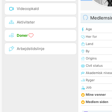
Videoopkald
Medlemsi
Aktiviteter
Age
Doner
Her for
Land
Arbejdstidslinje
By
Origins
Civil status
Akademisk nivea
Ryger
Job
Mine venner
Medlem siden