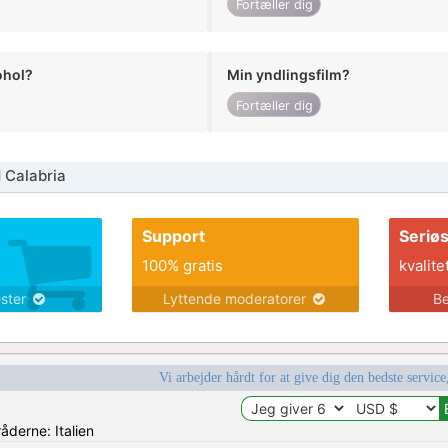
Fortæller dig
ohol?
Min yndlingsfilm?
Fortæller dig
 Calabria
Support
Seriø
100% gratis
kvalite
ester
Lyttende moderatorer
Be
Vi arbejder hårdt for at give dig den bedste service
råderne: Italien