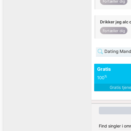
Fortæller dig
Drikker jeg alc 
Fortæller dig
Dating Mand
Gratis
%
100
Gratis tjen
Find singler i om