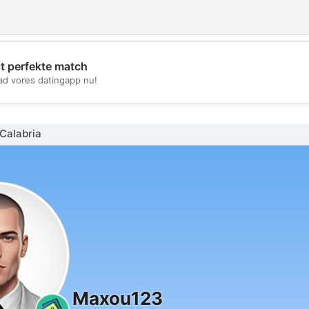
it perfekte match
💖
d vores datingapp nu!
💕
Calabria
Maxou123