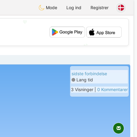
Mode
Log ind
Registrer
💖
💕
sidste forbindelse
Lang tid
3 Visninger |
0 Kommentarer