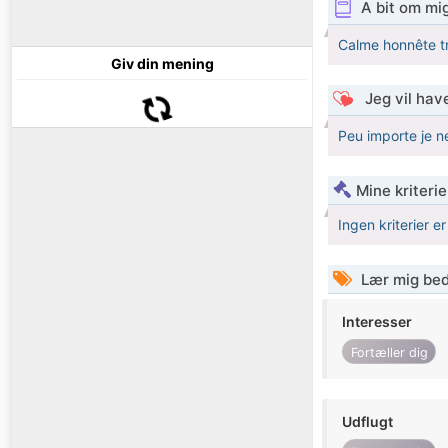
A bit om mi
Calme honnête tra
Giv din mening
Jeg vil have
Peu importe je n
Mine kriterie
Ingen kriterier er
Lær mig bed
Interesser
Fortæller dig
Udflugt