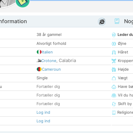
0
nformation
Nogl
38 år gammel
Leder du
Alvorligt forhold
Øjne
Italien
Håret
Calabria
Crotone
,
Kroppe
Cameroun
Højde
Single
Vægt
u
Fortæller dig
Have bø
Fortæller dig
Vil du h
Fortæller dig
Skift by
Log ind
Religion
Log ind