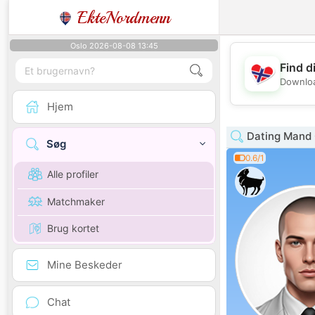
EkteNordmenn
Oslo 2026-08-08 13:45
Find d
Downloa
Hjem
Dating Mand 
Søg
0.6/1
Alle profiler
Matchmaker
Brug kortet
Mine Beskeder
Chat