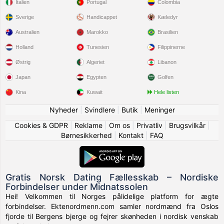
Italien
Portugal
Colombia
Sverige
Handicappet
Kæledyr
Australien
Marokko
Brasilien
Holland
Tunesien
Filippinerne
Østrig
Algeriet
Libanon
Japan
Egypten
Golfen
Kina
Kuwait
Hele listen
Nyheder
|
Svindlere
|
Butik
|
Meninger
Cookies & GDPR
|
Reklame
|
Om os
|
Privatliv
|
Brugsvilkår
|
Børnesikkerhed
|
Kontakt
|
FAQ
Gratis Norsk Dating Fællesskab – Nordiske
Forbindelser under Midnatssolen
Hei! Velkommen til Norges pålidelige platform for ægte
forbindelser. Ektenordmenn.com samler nordmænd fra Oslos
fjorde til Bergens bjerge og fejrer skønheden i nordisk venskab