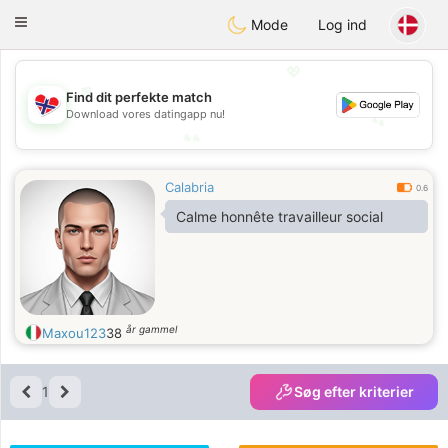
EkteNordmenn
Toggle
Mode
Log ind
navigation
💖
💖
Find dit perfekte match
Download vores datingapp nu!
💕
💕
Calabria
0.6
Calme honnête travailleur social
år gammel
Maxou123
38
1
Søg efter kriterier