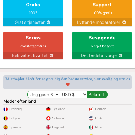
Gratis
Support
%
100
100% gratis
Gratis tjenester
Lyttende moderatorer
Seriøs
Besøgende
kvalitetsprofiler
Meget besøgt
Bekræftet kvalitet
Det bedste Norge
Vi arbejder hårdt for at give dig den bedste service, vær venlig og støt os
Møder efter land
Frankrig
Tyskland
Canada
Belgien
Schweiz
USA
Spanien
England
Mexico