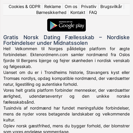
Cookies & GDPR
|
Reklame
|
Om os
|
Privatliv
|
Brugsvilkår
|
Børnesikkerhed
|
Kontakt
|
FAQ
Gratis Norsk Dating Fællesskab – Nordiske
Forbindelser under Midnatssolen
Hei! Velkommen til Norges pålidelige platform for ægte
forbindelser. Ektenordmenn.com samler nordmænd fra Oslos
fjorde til Bergens bjerge og fejrer skønheden i nordisk venskab
og følgesskab.
Uanset om du er i Trondheims historie, Stavangers kyst eller
Tromsøs nordlys, opdag kompatible nordmænd, der værdsætter
natur, ligestilling og autentiske forhold.
Vores helt gratis platform forbinder mennesker, der værdsætter
ærlighed, udendørseventyr og den unikke norske
fællesskabsånd.
Tusindvis af nordmænd har fundet meningsfulde forbindelser,
mens de nyder vores betagende landskaber og velkommende
kultur.
Oplev norsk gæstfrihed, mens du bygger forhold, der blomstrer
som vores endeløse sommerdage.