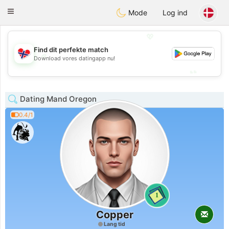
EkteNordmenn
Toggle
Mode
Log ind
navigation
💖
Find dit perfekte match
💖
Download vores datingapp nu!
💕
💕
Dating Mand Oregon
0.4/1
1
Copper
Lang tid