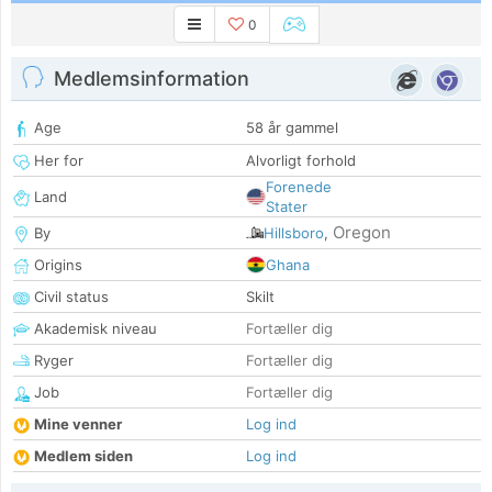
0
Medlemsinformation
Age
58 år gammel
Her for
Alvorligt forhold
Forenede
Land
Stater
Oregon
By
Hillsboro
,
Origins
Ghana
Civil status
Skilt
Akademisk niveau
Fortæller dig
Ryger
Fortæller dig
Job
Fortæller dig
Mine venner
Log ind
Medlem siden
Log ind