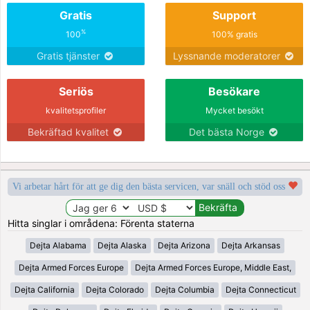
Gratis
Support
%
100
100% gratis
Gratis tjänster
Lyssnande moderatorer
Seriös
Besökare
kvalitetsprofiler
Mycket besökt
Bekräftad kvalitet
Det bästa Norge
Vi arbetar hårt för att ge dig den bästa servicen, var snäll och stöd oss
Hitta singlar i områdena: Förenta staterna
Dejta Alabama
Dejta Alaska
Dejta Arizona
Dejta Arkansas
Dejta Armed Forces Europe
Dejta Armed Forces Europe, Middle East,
Dejta California
Dejta Colorado
Dejta Columbia
Dejta Connecticut