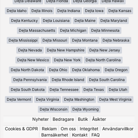
Dejta Delaware
Dejta Florida
Dejta Georgia
Dejta Hawaii
Dejta Idaho
Dejta Illinois
Dejta Indiana
Dejta Iowa
Dejta Kansas
Dejta Kentucky
Dejta Louisiana
Dejta Maine
Dejta Maryland
Dejta Massachusetts
Dejta Michigan
Dejta Minnesota
Dejta Mississippi
Dejta Missouri
Dejta Montana
Dejta Nebraska
Dejta Nevada
Dejta New Hampshire
Dejta New Jersey
Dejta New Mexico
Dejta New York
Dejta North Carolina
Dejta North Dakota
Dejta Ohio
Dejta Oklahoma
Dejta Oregon
Dejta Pennsylvania
Dejta Rhode Island
Dejta South Carolina
Dejta South Dakota
Dejta Tennessee
Dejta Texas
Dejta Utah
Dejta Vermont
Dejta Virginia
Dejta Washington
Dejta West Virginia
Dejta Wisconsin
Dejta Wyoming
Nyheter
|
Bedragare
|
Butik
|
Åsikter
Cookies & GDPR
|
Reklam
|
Om oss
|
Integritet
|
Användarvillkor
|
Barnsäkerhet
|
Kontakt
|
FAQ