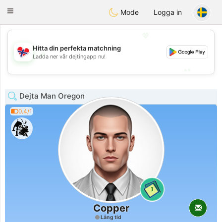
EkteNordmenn
Toggle
Mode
Logga in
navigation
💖
Hitta din perfekta matchning
💖
Ladda ner vår dejtingapp nu!
💕
💕
Dejta Man Oregon
0.4/1
1
Copper
Lång tid