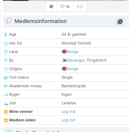
16
Medlemsinformation
Age
54 år gammel
Her for
Alvorligt forhold
Land
Norge
Rogaland
By
Stavanger
,
Origins
Norge
Civil status
Single
Akademisk niveau
Bachelorgrad
Ryger
Ingen
Job
Ledelse
Mine venner
Log ind
Medlem siden
Log ind