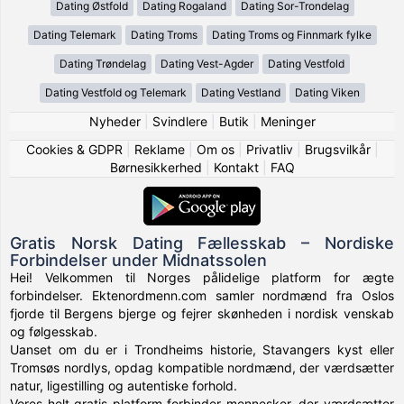
Dating Østfold
Dating Rogaland
Dating Sor-Trondelag
Dating Telemark
Dating Troms
Dating Troms og Finnmark fylke
Dating Trøndelag
Dating Vest-Agder
Dating Vestfold
Dating Vestfold og Telemark
Dating Vestland
Dating Viken
Nyheder
|
Svindlere
|
Butik
|
Meninger
Cookies & GDPR
|
Reklame
|
Om os
|
Privatliv
|
Brugsvilkår
|
Børnesikkerhed
|
Kontakt
|
FAQ
Gratis Norsk Dating Fællesskab – Nordiske
Forbindelser under Midnatssolen
Hei! Velkommen til Norges pålidelige platform for ægte
forbindelser. Ektenordmenn.com samler nordmænd fra Oslos
fjorde til Bergens bjerge og fejrer skønheden i nordisk venskab
og følgesskab.
Uanset om du er i Trondheims historie, Stavangers kyst eller
Tromsøs nordlys, opdag kompatible nordmænd, der værdsætter
natur, ligestilling og autentiske forhold.
Vores helt gratis platform forbinder mennesker, der værdsætter