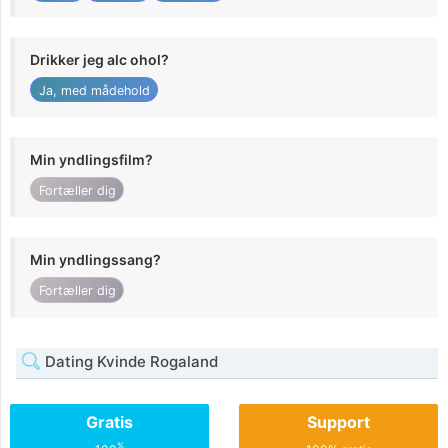
Drikker jeg alc ohol?
Ja, med mådehold
Min yndlingsfilm?
Fortæller dig
Min yndlingssang?
Fortæller dig
Dating Kvinde Rogaland
Gratis
Support
%