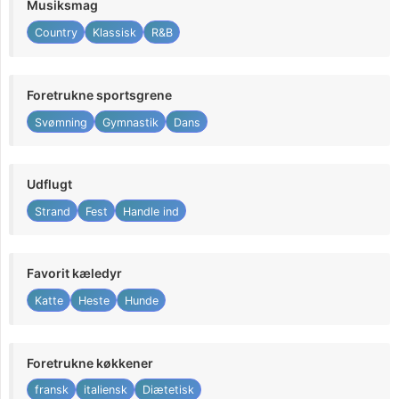
Musiksmag
Country
Klassisk
R&B
Foretrukne sportsgrene
Svømning
Gymnastik
Dans
Udflugt
Strand
Fest
Handle ind
Favorit kæledyr
Katte
Heste
Hunde
Foretrukne køkkener
fransk
italiensk
Diætetisk