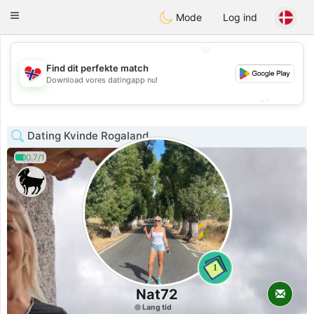
EkteNordmenn
Toggle
Mode
Log ind
navigation
💖
Find dit perfekte match
💖
Download vores datingapp nu!
💕
💕
Dating Kvinde Rogaland
0.7/1
1
Nat72
Lang tid