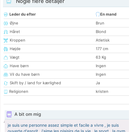
Nogle flere detaljer
Leder du efter
En mand
Øjne
Brun
Håret
Blond
Kroppen
Atletisk
Højde
177 cm
Vægt
63 Kg
Have børn
Ingen
Vil du have børn
Ingen
Skift by / land for kærlighed
Ja
Religionen
kristen
A bit om mig
je suis une personne assez simple et facile a vivre , je suis
ouverte d'esprit , j'aime les plaisirs de la vie , le sport , la gym