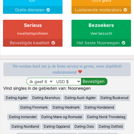
100
100% gratis
Gratis diensten
Luisterende moderators
Serieus
Bezoekers
kwaliteitsprofielen
Veel bezocht
Bevestigde kwaliteit
Het beste Noorwegen
We werken hard om je de beste service te geven, wees alsjeblieft
ondersteunend
Vind singles in de gebieden van: Noorwegen
Dating Agder
Dating Akershus
Dating Aust-Agder
Dating Buskerud
Dating Finnmark
Dating Hedmark
Dating Hordaland
Dating Innlandet
Dating Møre og Romsdal
Dating Nord-Trondelag
Dating Nordland
Dating Oppland
Dating Oslo
Dating Ostfold