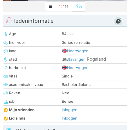
16
ledeninformatie
Age
54 jaar
hier voor
Serieuze relatie
land
Noorwegen
Rogaland
stad
Stavanger
,
herkomst
Noorwegen
vitaal
Single
academisch niveau
Bachelordiploma
Roken
Nee
job
Beheer
Mijn vrienden
Inloggen
Lid sinds
Inloggen