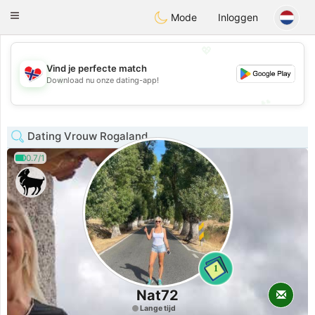
EkteNordmenn
Toggle
Mode
Inloggen
navigation
💖
Vind je perfecte match
💖
Download nu onze dating-app!
💕
💕
Dating Vrouw Rogaland
0.7/1
1
Nat72
Lange tijd