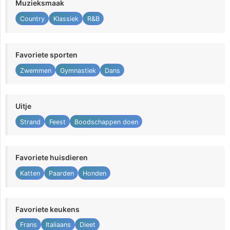
Muzieksmaak
Country
Klassiek
R&B
Favoriete sporten
Zwemmen
Gymnastiek
Dans
Uitje
Strand
Feest
Boodschappen doen
Favoriete huisdieren
Katten
Paarden
Honden
Favoriete keukens
Frans
Italiaans
Dieet