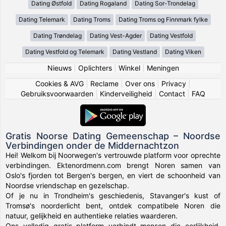
Dating Østfold
Dating Rogaland
Dating Sor-Trondelag
Dating Telemark
Dating Troms
Dating Troms og Finnmark fylke
Dating Trøndelag
Dating Vest-Agder
Dating Vestfold
Dating Vestfold og Telemark
Dating Vestland
Dating Viken
Nieuws
|
Oplichters
|
Winkel
|
Meningen
Cookies & AVG
|
Reclame
|
Over ons
|
Privacy
|
Gebruiksvoorwaarden
|
Kinderveiligheid
|
Contact
|
FAQ
Gratis Noorse Dating Gemeenschap – Noordse
Verbindingen onder de Middernachtzon
Hei! Welkom bij Noorwegen's vertrouwde platform voor oprechte
verbindingen. Ektenordmenn.com brengt Noren samen van
Oslo's fjorden tot Bergen's bergen, en viert de schoonheid van
Noordse vriendschap en gezelschap.
Of je nu in Trondheim's geschiedenis, Stavanger's kust of
Tromsø's noorderlicht bent, ontdek compatibele Noren die
natuur, gelijkheid en authentieke relaties waarderen.
Ons volledig gratis platform verbindt mensen die eerlijkheid,