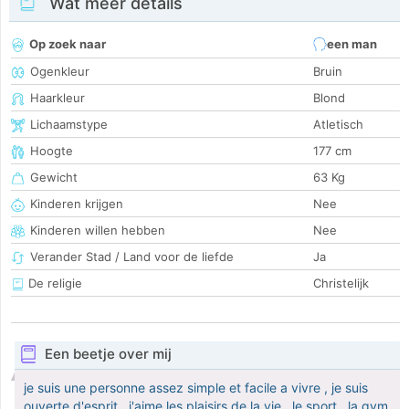
Wat meer details
Op zoek naar
een man
Ogenkleur
Bruin
Haarkleur
Blond
Lichaamstype
Atletisch
Hoogte
177 cm
Gewicht
63 Kg
Kinderen krijgen
Nee
Kinderen willen hebben
Nee
Verander Stad / Land voor de liefde
Ja
De religie
Christelijk
Een beetje over mij
je suis une personne assez simple et facile a vivre , je suis
ouverte d'esprit , j'aime les plaisirs de la vie , le sport , la gym