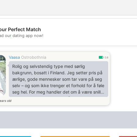
our Perfect Match
d our dating app now!
💖
💕
Vaasa
Ostrobothnia
0.8
Rolig og selvstendig type med sørlig
bakgrunn, bosatt i Finland. Jeg setter pris på
ærlige, gode mennesker som tar vare på seg
selv – og som ikke trenger et forhold for å føle
seg hel. For meg handler det om å være snille
med hverandre, og kunne gå videre med
ears old
respekt hvis det ikke passer. Lite drama, mye
selvinnsikt. Hvis du også tror kjærlighet skal
være lett og ekte – si hei.