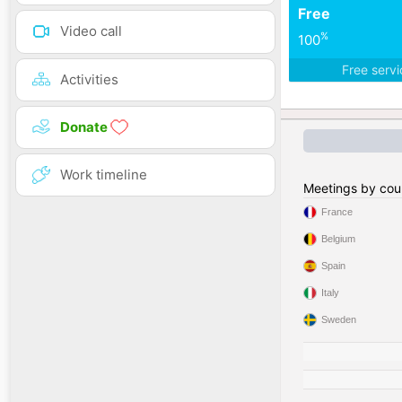
Free
Video call
%
100
Free serv
Activities
Donate
Work timeline
Meetings by cou
France
Belgium
Spain
Italy
Sweden