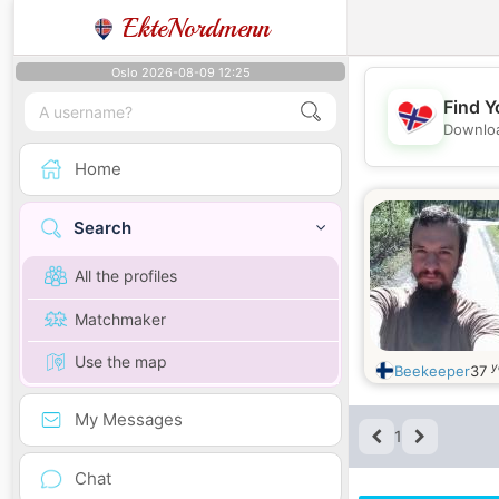
EkteNordmenn
Oslo 2026-08-09 12:25
Find Y
Downloa
Home
Search
All the profiles
Matchmaker
Use the map
y
Beekeeper
37
My Messages
1
Chat