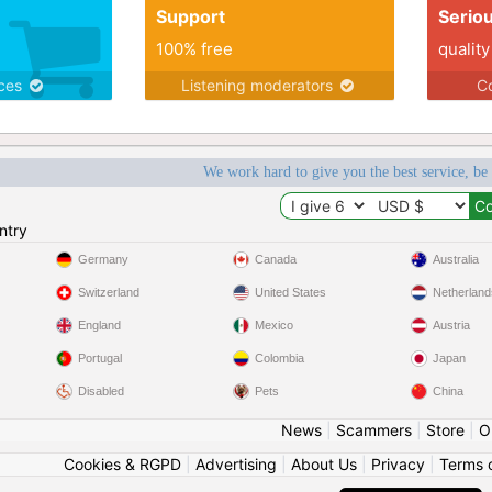
Support
Serio
100% free
quality
ices
Listening moderators
Co
We work hard to give you the best service, be
ntry
Germany
Canada
Australia
Switzerland
United States
Netherland
England
Mexico
Austria
Portugal
Colombia
Japan
Disabled
Pets
China
News
|
Scammers
|
Store
|
O
Cookies & RGPD
|
Advertising
|
About Us
|
Privacy
|
Terms 