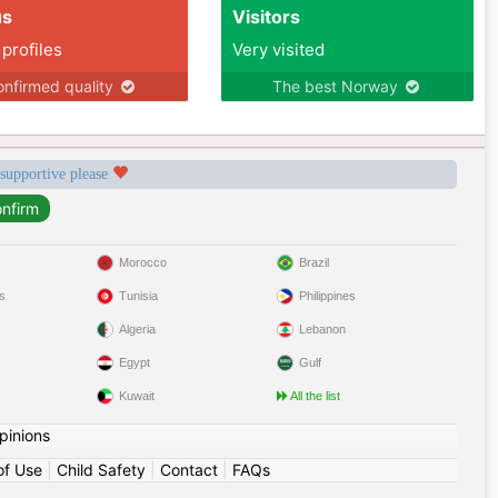
us
Visitors
 profiles
Very visited
nfirmed quality
The best Norway
 supportive please
Morocco
Brazil
s
Tunisia
Philippines
Algeria
Lebanon
Egypt
Gulf
Kuwait
All the list
pinions
of Use
|
Child Safety
|
Contact
|
FAQs