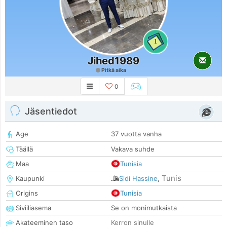
1
Jihed1989
Pitkä aika
0
Jäsentiedot
Age
37 vuotta vanha
Täällä
Vakava suhde
Maa
Tunisia
Tunis
Kaupunki
Sidi Hassine
,
Origins
Tunisia
Siviiliasema
Se on monimutkaista
Akateeminen taso
Kerron sinulle