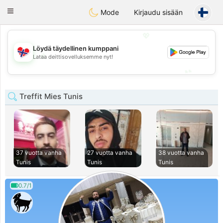
EkteNordmenn
Toggle
Mode
Kirjaudu sisään
navigation
💖
Löydä täydellinen kumppani
💖
Lataa deittisovelluksemme nyt!
💕
💕
Treffit Mies Tunis
37 vuotta vanha
27 vuotta vanha
38 vuotta vanha
Tunis
Tunis
Tunis
0.7/1