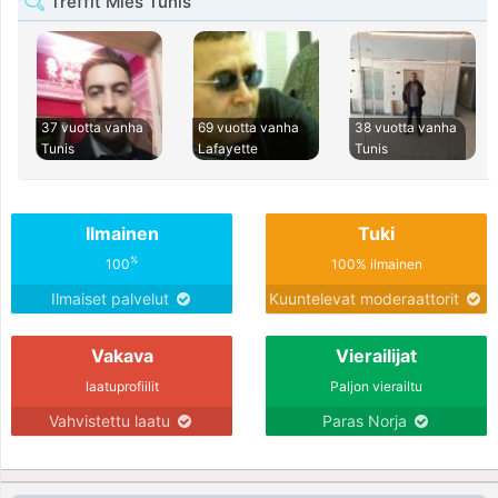
Treffit Mies Tunis
37 vuotta vanha
69 vuotta vanha
38 vuotta vanha
Tunis
Lafayette
Tunis
Ilmainen
Tuki
%
100
100% ilmainen
Ilmaiset palvelut
Kuuntelevat moderaattorit
Vakava
Vierailijat
laatuprofiilit
Paljon vierailtu
Vahvistettu laatu
Paras Norja