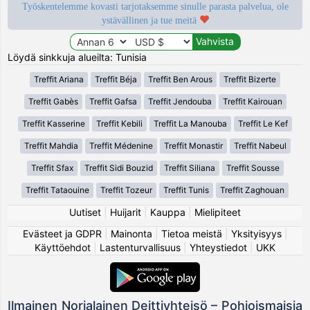
Työskentelemme kovasti tarjotaksemme sinulle parasta palvelua, ole
ystävällinen ja tue meitä
Löydä sinkkuja alueilta: Tunisia
Treffit Ariana
Treffit Béja
Treffit Ben Arous
Treffit Bizerte
Treffit Gabès
Treffit Gafsa
Treffit Jendouba
Treffit Kairouan
Treffit Kasserine
Treffit Kebili
Treffit La Manouba
Treffit Le Kef
Treffit Mahdia
Treffit Médenine
Treffit Monastir
Treffit Nabeul
Treffit Sfax
Treffit Sidi Bouzid
Treffit Siliana
Treffit Sousse
Treffit Tataouine
Treffit Tozeur
Treffit Tunis
Treffit Zaghouan
Uutiset
|
Huijarit
|
Kauppa
|
Mielipiteet
Evästeet ja GDPR
|
Mainonta
|
Tietoa meistä
|
Yksityisyys
|
Käyttöehdot
|
Lastenturvallisuus
|
Yhteystiedot
|
UKK
Ilmainen Norjalainen Deittiyhteisö – Pohjoismaisia