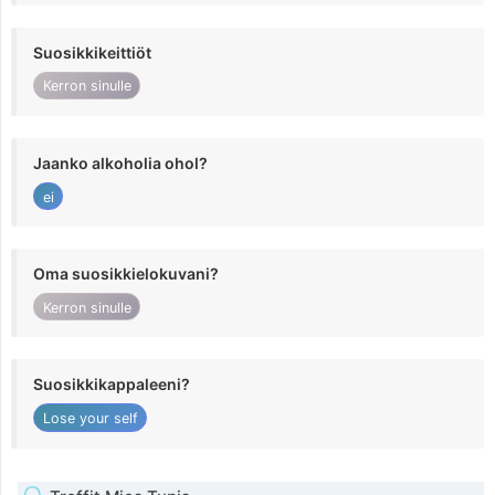
Suosikkikeittiöt
Kerron sinulle
Jaanko alkoholia ohol?
ei
Oma suosikkielokuvani?
Kerron sinulle
Suosikkikappaleeni?
Lose your self