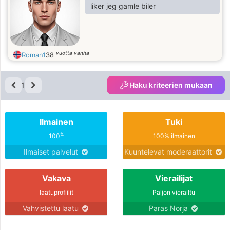
liker jeg gamle biler
vuotta vanha
Roman1
38
1
Haku kriteerien mukaan
Ilmainen
Tuki
%
100
100% ilmainen
Ilmaiset palvelut
Kuuntelevat moderaattorit
Vakava
Vierailijat
laatuprofiilit
Paljon vierailtu
Vahvistettu laatu
Paras Norja