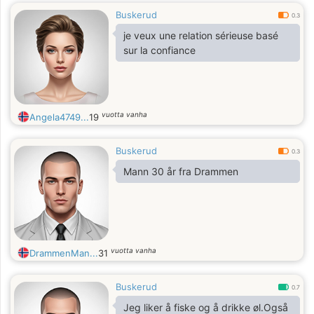
Buskerud
0.3
je veux une relation sérieuse basé
sur la confiance
vuotta vanha
Angela4749...
19
Buskerud
0.3
Mann 30 år fra Drammen
vuotta vanha
DrammenMan...
31
Buskerud
0.7
Jeg liker å fiske og å drikke øl.Også