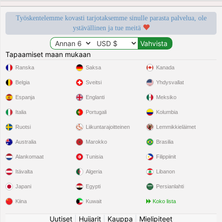
Työskentelemme kovasti tarjotaksemme sinulle parasta palvelua, ole
ystävällinen ja tue meitä
Tapaamiset maan mukaan
Ranska
Saksa
Kanada
Belgia
Sveitsi
Yhdysvallat
Espanja
Englanti
Meksiko
Italia
Portugali
Kolumbia
Ruotsi
Liikuntarajoitteinen
Lemmikkieläimet
Australia
Marokko
Brasilia
Alankomaat
Tunisia
Filippiinit
Itävalta
Algeria
Libanon
Japani
Egypti
Persianlahti
Kiina
Kuwait
Koko lista
Uutiset
|
Huijarit
|
Kauppa
|
Mielipiteet