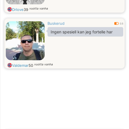
vuotta vanha
Drlove
39
Buskerud
0.5
Ingen spesiell kan jeg fortelle har
vuotta vanha
Valdemar
50