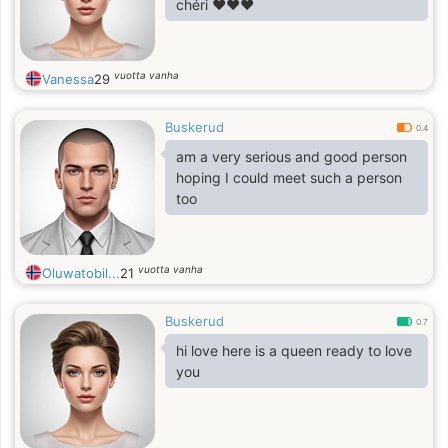
chéri ❤️❤️❤️
vuotta vanha
Vanessa
29
Buskerud
0.4
am a very serious and good person
hoping I could meet such a person
too
vuotta vanha
Oluwatobil...
21
Buskerud
0.7
hi love here is a queen ready to love
you