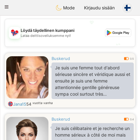
EkteNordmenn
Toggle
Mode
Kirjaudu sisään
navigation
💖
Löydä täydellinen kumppani
💖
Lataa deittisovelluksemme nyt!
💕
💕
Buskerud
0.5
Je suis une femme tout d'abord
sérieuse sincère et véridique aussi et
ensuite je suis une femme
attentionnée gentille généreuse
sympa cool surtout très
respectueuse.
vuotta vanha
Jana15
54
Buskerud
0.4
Je suis célibataire et je recherche un
homme sérieux à côté de moi mais