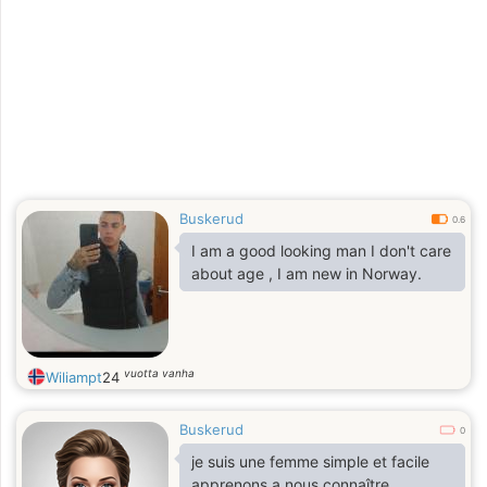
Buskerud
0.6
I am a good looking man I don't care
about age , I am new in Norway.
vuotta vanha
Wiliampt
24
Buskerud
0
je suis une femme simple et facile
apprenons a nous connaître