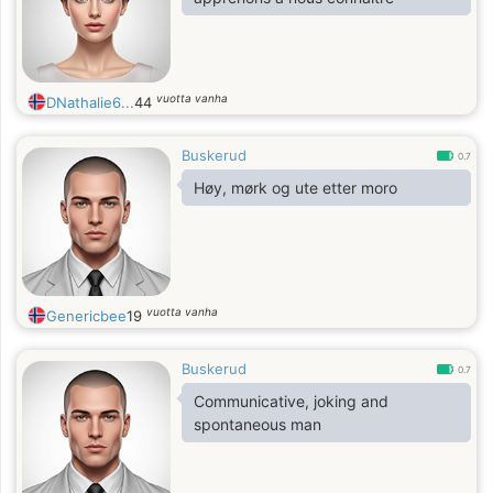
vuotta vanha
DNathalie6...
44
Buskerud
0.7
Høy, mørk og ute etter moro
vuotta vanha
Genericbee
19
Buskerud
0.7
Communicative, joking and
spontaneous man