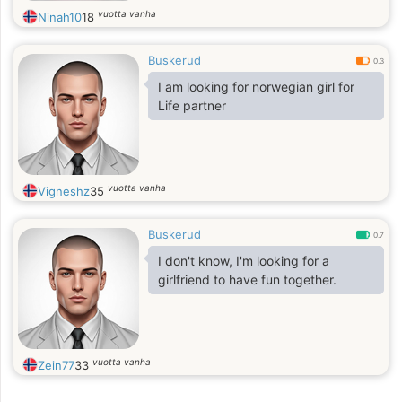
vuotta vanha
Ninah10
18
Buskerud
0.3
I am looking for norwegian girl for
Life partner
vuotta vanha
Vigneshz
35
Buskerud
0.7
I don't know, I'm looking for a
girlfriend to have fun together.
vuotta vanha
Zein77
33