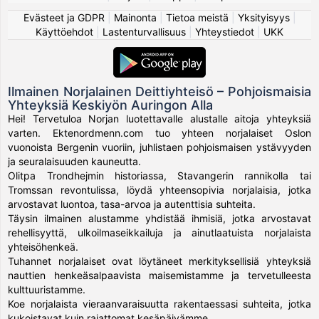
Evästeet ja GDPR
|
Mainonta
|
Tietoa meistä
|
Yksityisyys
|
Käyttöehdot
|
Lastenturvallisuus
|
Yhteystiedot
|
UKK
Ilmainen Norjalainen Deittiyhteisö – Pohjoismaisia
Yhteyksiä Keskiyön Auringon Alla
Hei! Tervetuloa Norjan luotettavalle alustalle aitoja yhteyksiä
varten. Ektenordmenn.com tuo yhteen norjalaiset Oslon
vuonoista Bergenin vuoriin, juhlistaen pohjoismaisen ystävyyden
ja seuralaisuuden kauneutta.
Olitpa Trondhejmin historiassa, Stavangerin rannikolla tai
Tromssan revontulissa, löydä yhteensopivia norjalaisia, jotka
arvostavat luontoa, tasa-arvoa ja autenttisia suhteita.
Täysin ilmainen alustamme yhdistää ihmisiä, jotka arvostavat
rehellisyyttä, ulkoilmaseikkailuja ja ainutlaatuista norjalaista
yhteisöhenkeä.
Tuhannet norjalaiset ovat löytäneet merkityksellisiä yhteyksiä
nauttien henkeäsalpaavista maisemistamme ja tervetulleesta
kulttuuristamme.
Koe norjalaista vieraanvaraisuutta rakentaessasi suhteita, jotka
kukoistavat kuin rajattomat kesäpäivämme.