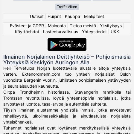
Treffit Viken
Uutiset
|
Huijarit
|
Kauppa
|
Mielipiteet
Evästeet ja GDPR
|
Mainonta
|
Tietoa meistä
|
Yksityisyys
|
Käyttöehdot
|
Lastenturvallisuus
|
Yhteystiedot
|
UKK
Ilmainen Norjalainen Deittiyhteisö – Pohjoismaisia
Yhteyksiä Keskiyön Auringon Alla
Hei! Tervetuloa Norjan luotettavalle alustalle aitoja yhteyksiä
varten. Ektenordmenn.com tuo yhteen norjalaiset Oslon
vuonoista Bergenin vuoriin, juhlistaen pohjoismaisen ystävyyden
ja seuralaisuuden kauneutta.
Olitpa Trondhejmin historiassa, Stavangerin rannikolla tai
Tromssan revontulissa, löydä yhteensopivia norjalaisia, jotka
arvostavat luontoa, tasa-arvoa ja autenttisia suhteita.
Täysin ilmainen alustamme yhdistää ihmisiä, jotka arvostavat
rehellisyyttä, ulkoilmaseikkailuja ja ainutlaatuista norjalaista
yhteisöhenkeä.
Tuhannet norjalaiset ovat löytäneet merkityksellisiä yhteyksiä
nauttien henkeäsalpaavista maisemistamme ja tervetulleesta