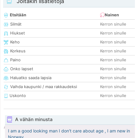
Joitakin lisätietoja
Etsitään
Nainen
Silmät
Kerron sinulle
Hiukset
Kerron sinulle
Keho
Kerron sinulle
Korkeus
Kerron sinulle
Paino
Kerron sinulle
Onko lapset
Kerron sinulle
Haluatko saada lapsia
Kerron sinulle
Vaihda kaupunki / maa rakkaudeksi
Kerron sinulle
Uskonto
Kerron sinulle
A vähän minusta
I am a good looking man I don't care about age , I am new in
Norway.