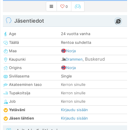
0
Jäsentiedot
Age
24 vuotta vanha
Täällä
Rentoa suhdetta
Maa
Norja
Buskerud
Kaupunki
Drammen
,
Origins
Norja
Siviiliasema
Single
Akateeminen taso
Kerron sinulle
Tupakoitsija
Kerron sinulle
Job
Kerron sinulle
Ystäväni
Kirjaudu sisään
Jäsen lähtien
Kirjaudu sisään