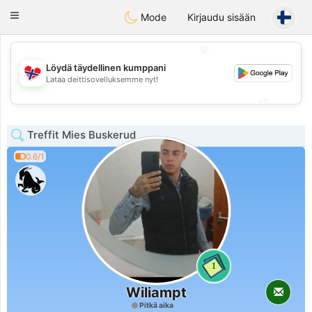
EkteNordmenn
Toggle
Mode
Kirjaudu sisään
navigation
💖
Löydä täydellinen kumppani
💖
Lataa deittisovelluksemme nyt!
💕
💕
Treffit Mies Buskerud
0.6/1
1
Wiliampt
Pitkä aika