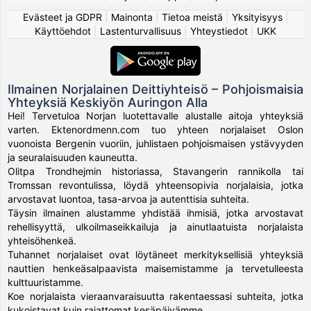
Evästeet ja GDPR
|
Mainonta
|
Tietoa meistä
|
Yksityisyys
|
Käyttöehdot
|
Lastenturvallisuus
|
Yhteystiedot
|
UKK
Ilmainen Norjalainen Deittiyhteisö – Pohjoismaisia
Yhteyksiä Keskiyön Auringon Alla
Hei! Tervetuloa Norjan luotettavalle alustalle aitoja yhteyksiä
varten. Ektenordmenn.com tuo yhteen norjalaiset Oslon
vuonoista Bergenin vuoriin, juhlistaen pohjoismaisen ystävyyden
ja seuralaisuuden kauneutta.
Olitpa Trondhejmin historiassa, Stavangerin rannikolla tai
Tromssan revontulissa, löydä yhteensopivia norjalaisia, jotka
arvostavat luontoa, tasa-arvoa ja autenttisia suhteita.
Täysin ilmainen alustamme yhdistää ihmisiä, jotka arvostavat
rehellisyyttä, ulkoilmaseikkailuja ja ainutlaatuista norjalaista
yhteisöhenkeä.
Tuhannet norjalaiset ovat löytäneet merkityksellisiä yhteyksiä
nauttien henkeäsalpaavista maisemistamme ja tervetulleesta
kulttuuristamme.
Koe norjalaista vieraanvaraisuutta rakentaessasi suhteita, jotka
kukoistavat kuin rajattomat kesäpäivämme.