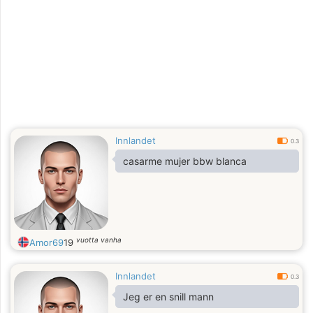
Innlandet
0.3
casarme mujer bbw blanca
vuotta vanha
Amor69
19
Innlandet
0.3
Jeg er en snill mann