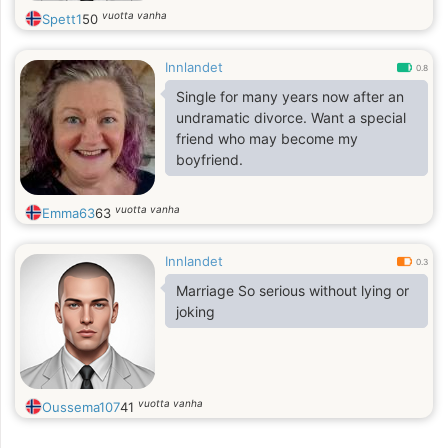
vuotta vanha
Spett1
50
Innlandet
0.8
Single for many years now after an
undramatic divorce. Want a special
friend who may become my
boyfriend.
vuotta vanha
Emma63
63
Innlandet
0.3
Marriage So serious without lying or
joking
vuotta vanha
Oussema107
41