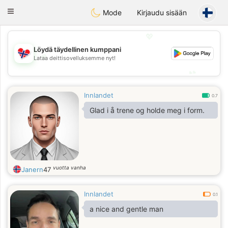
EkteNordmenn
Toggle
Mode
Kirjaudu sisään
navigation
💖
Löydä täydellinen kumppani
💖
Lataa deittisovelluksemme nyt!
💕
💕
Innlandet
0.7
Glad i å trene og holde meg i form.
vuotta vanha
Janern
47
Innlandet
0.1
a nice and gentle man