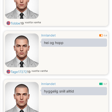
vuotta vanha
Tobbe
19
Innlandet
0.4
hei og hopp
vuotta vanha
Tage17272
19
Innlandet
0.7
hyggelig snill alltid