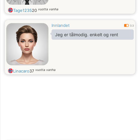
vuotta vanha
Tage1235
20
Innlandet
0.3
Jeg er tålmodig. enkelt og rent
vuotta vanha
Linacaro
37