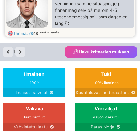
venninne i samme situasjon, jeg
finner meg selv på mellom 4-5
utseendemessig,snill som dagen er
lang 🥰
vuotta vanha
Thomas78
48
1
Haku kriteerien mukaan
Ilmainen
Tuki
%
100
100% ilmainen
Ilmaiset palvelut
Kuuntelevat moderaattorit
Vakava
Vierailijat
laatuprofiilit
Paljon vierailtu
Vahvistettu laatu
Paras Norja