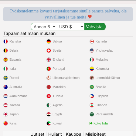
Työskentelemme kovasti tarjotaksemme sinulle parasta palvelua, ole
ystävällinen ja tue meitä
Tapaamiset maan mukaan
Ranska
Saksa
Kanada
Belgia
Sveitsi
Yhdysvallat
Espanja
Englanti
Meksiko
Italia
Portugali
Kolumbia
Ruotsi
Liikuntarajoitteinen
Lemmikkieläimet
Australia
Marokko
Brasilia
Alankomaat
Tunisia
Filippiinit
Itävalta
Algeria
Libanon
Japani
Egypti
Persianlahti
Kiina
Kuwait
Koko lista
Uutiset
|
Huijarit
|
Kauppa
|
Mielipiteet