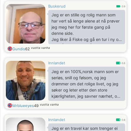
Buskerud
0.9
Jeg er en stille og rolig mann som
har vert så lenge alene at nå prøver
jeg meg her for første gang på
denne side.
Jeg liker å Fiske og gå en tur i ny og
ne. Nå vil jeg prøve å finne den rette
vuotta vanha
Gundis
62
her inne.
Innlandet
0.8
Jeg er en 100%,norsk mann som er
seriøs, snill og følsom, og jeg
drømmer om det rolige livet, og jeg
søker og leter etter den store
kjærligheten, jeg savner nærhet, og
jeg har mye varme og kjærlighet og
vuotta vanha
Mrblueeyes
49
koz og gi den rette, og jeg har en
god og varm armkrok.
Innlandet
Men kjemien, tillit og ærlighet
0.8
kommer først.
Jeg er en travel kar som trenger ei