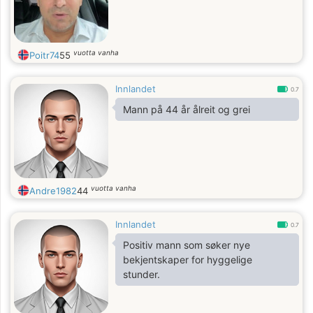
vuotta vanha
Poitr74
55
Innlandet
0.7
Mann på 44 år ålreit og grei
vuotta vanha
Andre1982
44
Innlandet
0.7
Positiv mann som søker nye
bekjentskaper for hyggelige
stunder.