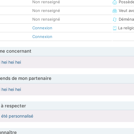
Non renseigné
Possède
Non renseigné
Veut av
Non renseigné
Déména
Connexion
La religi
Connexion
me concernant
i hei hei hei
tends de mon partenaire
i hei hei hei
 à respecter
a été personnalisé
nnaître