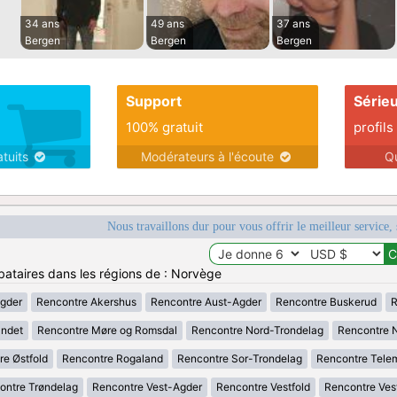
34 ans
49 ans
37 ans
Bergen
Bergen
Bergen
Support
Série
100% gratuit
profils
atuits
Modérateurs à l'écoute
Q
Nous travaillons dur pour vous offrir le meilleur service, 
bataires dans les régions de : Norvège
gder
Rencontre Akershus
Rencontre Aust-Agder
Rencontre Buskerud
R
andet
Rencontre Møre og Romsdal
Rencontre Nord-Trondelag
Rencontre 
re Østfold
Rencontre Rogaland
Rencontre Sor-Trondelag
Rencontre Tele
ontre Trøndelag
Rencontre Vest-Agder
Rencontre Vestfold
Rencontre Ves