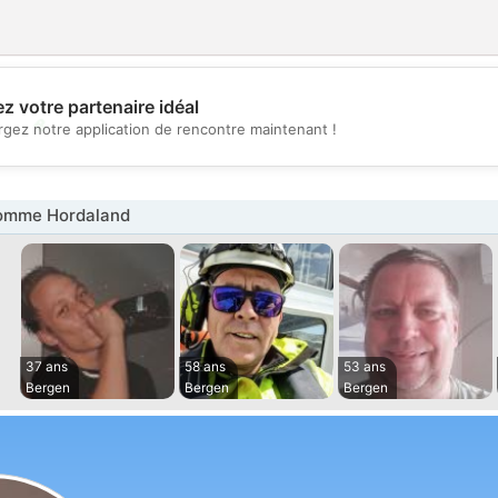
z votre partenaire idéal
💖
rgez notre application de rencontre maintenant !
💕
omme Hordaland
37 ans
58 ans
53 ans
Bergen
Bergen
Bergen