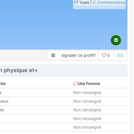
17 Vues |
0 Commentaires
signaler ce profil?
6
 physique et+
che
Une Femme
x
Non renseigné
veux
Non renseigné
tte
Non renseigné
Non renseigné
Non renseigné