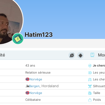
Hatim123
1
ité
Mon
43 ans
Je cher
Relation sérieuse
Les yeu
Norvège
Les che
Hordaland
Bergen
,
Silhoue
Norvège
Taille
Célibataire
Poids