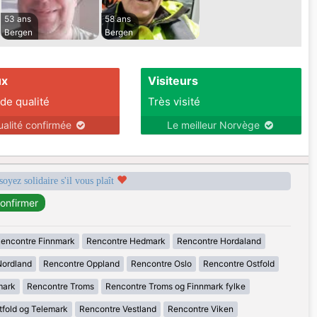
53 ans
58 ans
Bergen
Bergen
ux
Visiteurs
 de qualité
Très visité
ualité confirmée
Le meilleur Norvège
soyez solidaire s'il vous plaît
encontre Finnmark
Rencontre Hedmark
Rencontre Hordaland
Nordland
Rencontre Oppland
Rencontre Oslo
Rencontre Ostfold
mark
Rencontre Troms
Rencontre Troms og Finnmark fylke
tfold og Telemark
Rencontre Vestland
Rencontre Viken