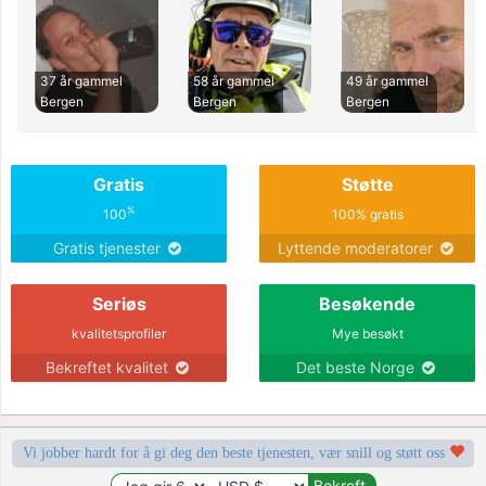
37 år gammel
58 år gammel
49 år gammel
Bergen
Bergen
Bergen
Gratis
Støtte
%
100
100% gratis
Gratis tjenester
Lyttende moderatorer
Seriøs
Besøkende
kvalitetsprofiler
Mye besøkt
Bekreftet kvalitet
Det beste Norge
Vi jobber hardt for å gi deg den beste tjenesten, vær snill og støtt oss