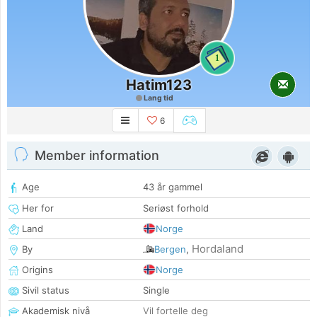
1
Hatim123
Lang tid
6
Member information
Age
43 år gammel
Her for
Seriøst forhold
Land
Norge
Hordaland
By
Bergen
,
Origins
Norge
Sivil status
Single
Akademisk nivå
Vil fortelle deg