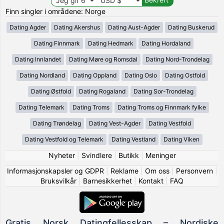
Finn singler i områdene: Norge
Dating Agder
Dating Akershus
Dating Aust-Agder
Dating Buskerud
Dating Finnmark
Dating Hedmark
Dating Hordaland
Dating Innlandet
Dating Møre og Romsdal
Dating Nord-Trondelag
Dating Nordland
Dating Oppland
Dating Oslo
Dating Ostfold
Dating Østfold
Dating Rogaland
Dating Sor-Trondelag
Dating Telemark
Dating Troms
Dating Troms og Finnmark fylke
Dating Trøndelag
Dating Vest-Agder
Dating Vestfold
Dating Vestfold og Telemark
Dating Vestland
Dating Viken
Nyheter
|
Svindlere
|
Butikk
|
Meninger
Informasjonskapsler og GDPR
|
Reklame
|
Om oss
|
Personvern
|
Bruksvilkår
|
Barnesikkerhet
|
Kontakt
|
FAQ
Gratis Norsk Datingfellesskap – Nordiske