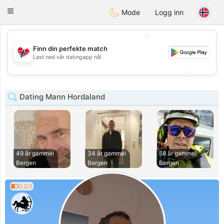
EkteNordmenn
Toggle
Mode
Logg inn
navigation
💖
Finn din perfekte match
💖
Last ned vår datingapp nå!
💕
💕
Dating Mann Hordaland
49 år gammel
34 år gammel
58 år gammel
Bergen
Bergen
Bergen
0.3/1