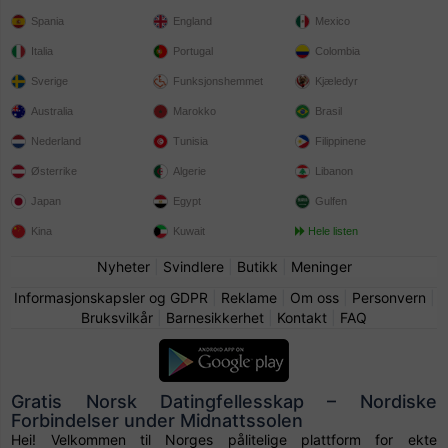
Spania
England
Mexico
Italia
Portugal
Colombia
Sverige
Funksjonshemmet
Kjæledyr
Australia
Marokko
Brasil
Nederland
Tunisia
Filippinene
Østerrike
Algerie
Libanon
Japan
Egypt
Gulfen
Kina
Kuwait
Hele listen
Nyheter
|
Svindlere
|
Butikk
|
Meninger
Informasjonskapsler og GDPR
|
Reklame
|
Om oss
|
Personvern
|
Bruksvilkår
|
Barnesikkerhet
|
Kontakt
|
FAQ
Gratis Norsk Datingfellesskap – Nordiske
Forbindelser under Midnattssolen
Hei! Velkommen til Norges pålitelige plattform for ekte