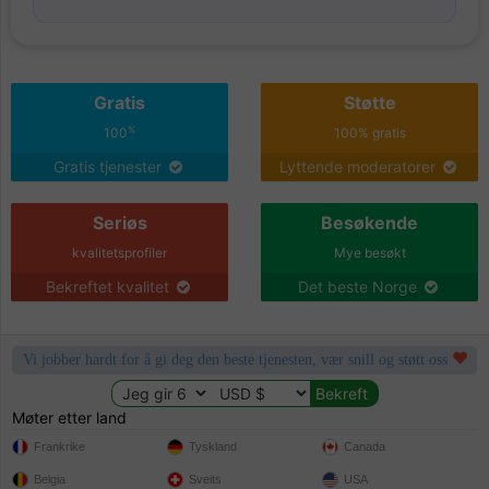
Gratis
Støtte
%
100
100% gratis
Gratis tjenester
Lyttende moderatorer
Seriøs
Besøkende
kvalitetsprofiler
Mye besøkt
Bekreftet kvalitet
Det beste Norge
Vi jobber hardt for å gi deg den beste tjenesten, vær snill og støtt oss
Møter etter land
Frankrike
Tyskland
Canada
Belgia
Sveits
USA