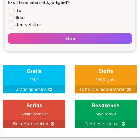
Eksisterer internettkjærlighet?
Ja
Ikke
Jeg vet ikke
Stem
Gratis
Støtte
%
100
100% gratis
Gratis tjenester
Lyttende moderatorer
Seriøs
Besøkende
kvalitetsprofiler
Mye besøkt
Bekreftet kvalitet
Det beste Norge