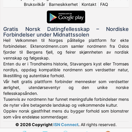
Bruksvilkår
|
Barnesikkerhet
|
Kontakt
|
FAQ
Gratis Norsk Datingfellesskap – Nordiske
Forbindelser under Midnattssolen
Hei! Velkommen til Norges pålitelige plattform for ekte
forbindelser. Ektenordmenn.com samler nordmenn fra Oslos
fjorder til Bergens fjell, og feirer skjønnheten av nordisk
vennskap og følgeskap.
Enten du er i Trondheims historie, Stavangers kyst eller Tromsøs
nordlys, oppdag kompatible nordmenn som verdsetter natur,
likestilling og autentiske forhold.
Vår helt gratis plattform forbinder mennesker som verdsetter
ærlighet, utendørseventyr og den unike norske
fellesskapsånden.
Tusenvis av nordmenn har funnet meningsfulle forbindelser mens
de nyter våre betagende landskap og velkommende kultur.
Opplev norsk gjestfrihet mens du bygger forhold som blomstrer
som våre endeløse sommerdager.
© 2026 Copyright
ISN Connect
.
All rights reserved.