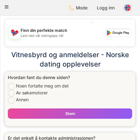
EkteNordmenn
Toggle
Mode
Logg inn
navigation
💖
Finn din perfekte match
💖
Last ned vår datingapp nå!
💕
💕
Vitnesbyrd og anmeldelser - Norske
dating opplevelser
Hvordan fant du denne siden?
Noen fortalte meg om det
Av søkemotorer
Annen
Stem
Er det enkelt å kontakte administrasjonen?