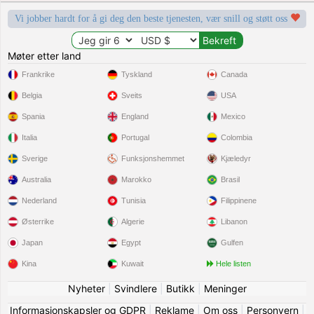
Vi jobber hardt for å gi deg den beste tjenesten, vær snill og støtt oss
Møter etter land
Frankrike
Tyskland
Canada
Belgia
Sveits
USA
Spania
England
Mexico
Italia
Portugal
Colombia
Sverige
Funksjonshemmet
Kjæledyr
Australia
Marokko
Brasil
Nederland
Tunisia
Filippinene
Østerrike
Algerie
Libanon
Japan
Egypt
Gulfen
Kina
Kuwait
Hele listen
Nyheter
|
Svindlere
|
Butikk
|
Meninger
Informasjonskapsler og GDPR
|
Reklame
|
Om oss
|
Personvern
|