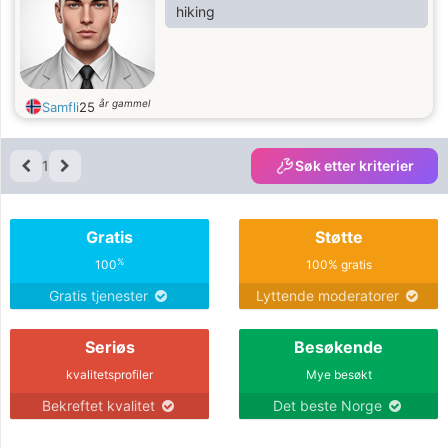
hiking
år gammel
Samfli
25
1
Søk etter kriterier
Gratis
Støtte
%
100
100% gratis
Gratis tjenester
Lyttende moderatorer
Seriøs
Besøkende
kvalitetsprofiler
Mye besøkt
Bekreftet kvalitet
Det beste Norge