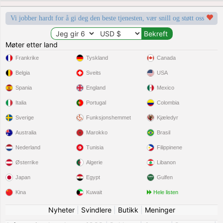
Vi jobber hardt for å gi deg den beste tjenesten, vær snill og støtt oss
Møter etter land
Frankrike
Tyskland
Canada
Belgia
Sveits
USA
Spania
England
Mexico
Italia
Portugal
Colombia
Sverige
Funksjonshemmet
Kjæledyr
Australia
Marokko
Brasil
Nederland
Tunisia
Filippinene
Østerrike
Algerie
Libanon
Japan
Egypt
Gulfen
Kina
Kuwait
Hele listen
Nyheter
|
Svindlere
|
Butikk
|
Meninger