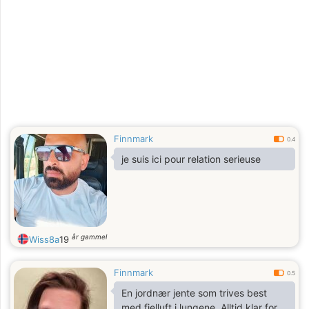
Finnmark
0.4
je suis ici pour relation serieuse
år gammel
Wiss8a
19
Finnmark
0.5
En jordnær jente som trives best
med fjelluft i lungene. Alltid klar for