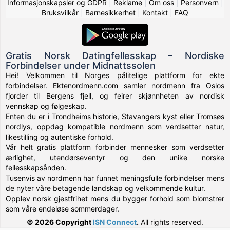
Informasjonskapsler og GDPR
|
Reklame
|
Om oss
|
Personvern
|
Bruksvilkår
|
Barnesikkerhet
|
Kontakt
|
FAQ
Gratis Norsk Datingfellesskap – Nordiske
Forbindelser under Midnattssolen
Hei! Velkommen til Norges pålitelige plattform for ekte
forbindelser. Ektenordmenn.com samler nordmenn fra Oslos
fjorder til Bergens fjell, og feirer skjønnheten av nordisk
vennskap og følgeskap.
Enten du er i Trondheims historie, Stavangers kyst eller Tromsøs
nordlys, oppdag kompatible nordmenn som verdsetter natur,
likestilling og autentiske forhold.
Vår helt gratis plattform forbinder mennesker som verdsetter
ærlighet, utendørseventyr og den unike norske
fellesskapsånden.
Tusenvis av nordmenn har funnet meningsfulle forbindelser mens
de nyter våre betagende landskap og velkommende kultur.
Opplev norsk gjestfrihet mens du bygger forhold som blomstrer
som våre endeløse sommerdager.
© 2026 Copyright
ISN Connect
.
All rights reserved.