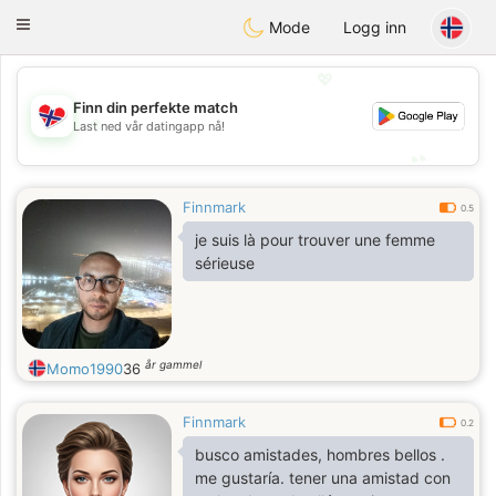
EkteNordmenn
Toggle
Mode
Logg inn
navigation
💖
Finn din perfekte match
💖
Last ned vår datingapp nå!
💕
💕
Finnmark
0.5
je suis là pour trouver une femme
sérieuse
år gammel
Momo1990
36
Finnmark
0.2
busco amistades, hombres bellos .
me gustaría. tener una amistad con