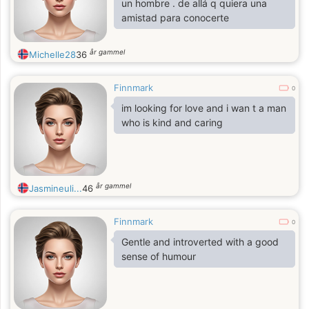
un hombre . de allá q quiera una
amistad para conocerte
år gammel
Michelle28
36
Finnmark
0
im looking for love and i wan t a man
who is kind and caring
år gammel
Jasmineuli...
46
Finnmark
0
Gentle and introverted with a good
sense of humour