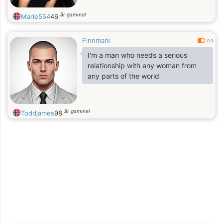
år gammel
Marie554
46
Finnmark
0.3
I'm a man who needs a serious
relationship with any woman from
any parts of the world
år gammel
Toddjames
98