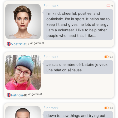
Finnmark
0
I'm kind, cheerful, positive, and
optimistic. I'm in sport. It helps me to
keep fit and gives me lots of energy.
I am a volunteer. I like to help other
people who need this. I like
traveling. I want to visit lots of
år gammel
Vpatricia
57
countries. I'm a tender and
passionate woman who looks for her
Finnmark
woman's happiness. I have lots of
0.4
dreams and I want to share and
Je suis une mère célibataire je veux
make them true with my man.
une relation sérieuse
år gammel
Patricia
40
Finnmark
0.3
down to new things and trying out