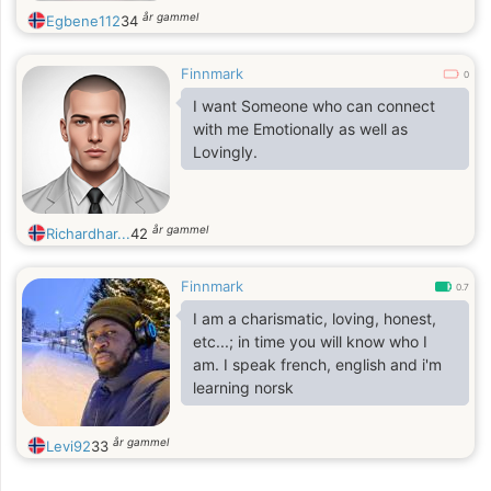
år gammel
Egbene112
34
Finnmark
0
I want Someone who can connect
with me Emotionally as well as
Lovingly.
år gammel
Richardhar...
42
Finnmark
0.7
I am a charismatic, loving, honest,
etc...; in time you will know who I
am. I speak french, english and i'm
learning norsk
år gammel
Levi92
33