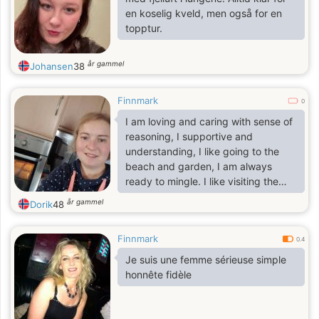
en koselig kveld, men også for en
topptur.
år gammel
Johansen
38
Finnmark
0
I am loving and caring with sense of
reasoning, I supportive and
understanding, I like going to the
beach and garden, I am always
ready to mingle. I like visiting the
less privileges and elderly ones.
år gammel
Dorik
48
Finnmark
0.4
Je suis une femme sérieuse simple
honnête fidèle