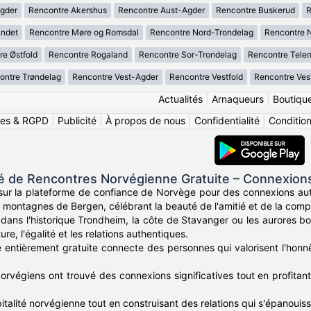
gder
Rencontre Akershus
Rencontre Aust-Agder
Rencontre Buskerud
R
andet
Rencontre Møre og Romsdal
Rencontre Nord-Trondelag
Rencontre 
re Østfold
Rencontre Rogaland
Rencontre Sor-Trondelag
Rencontre Tele
ontre Trøndelag
Rencontre Vest-Agder
Rencontre Vestfold
Rencontre Ves
Actualités
|
Arnaqueurs
|
Boutiqu
ies & RGPD
|
Publicité
|
À propos de nous
|
Confidentialité
|
Conditions
de Rencontres Norvégienne Gratuite – Connexions N
 sur la plateforme de confiance de Norvège pour des connexions 
x montagnes de Bergen, célébrant la beauté de l'amitié et de la com
dans l'historique Trondheim, la côte de Stavanger ou les aurores 
ure, l'égalité et les relations authentiques.
 entièrement gratuite connecte des personnes qui valorisent l'honnêt
Norvégiens ont trouvé des connexions significatives tout en profitan
italité norvégienne tout en construisant des relations qui s'épanouis