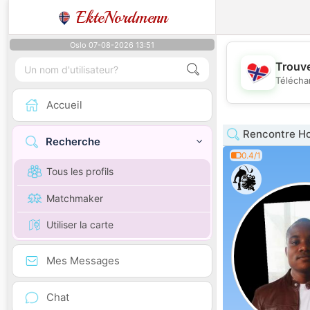
EkteNordmenn
Oslo 07-08-2026 13:51
Trouve
Télécha
Accueil
Rencontre H
Recherche
0.4/1
Tous les profils
Matchmaker
Utiliser la carte
Mes Messages
Chat