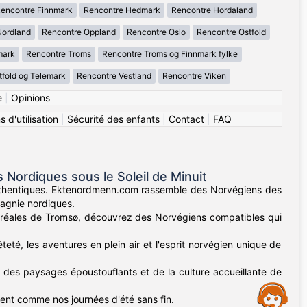
encontre Finnmark
Rencontre Hedmark
Rencontre Hordaland
Nordland
Rencontre Oppland
Rencontre Oslo
Rencontre Ostfold
mark
Rencontre Troms
Rencontre Troms og Finnmark fylke
tfold og Telemark
Rencontre Vestland
Rencontre Viken
e
|
Opinions
 d'utilisation
|
Sécurité des enfants
|
Contact
|
FAQ
ordiques sous le Soleil de Minuit
authentiques. Ektenordmenn.com rassemble des Norvégiens des
pagnie nordiques.
boréales de Tromsø, découvrez des Norvégiens compatibles qui
eté, les aventures en plein air et l'esprit norvégien unique de
t des paysages époustouflants et de la culture accueillante de
Assistance
sent comme nos journées d'été sans fin.