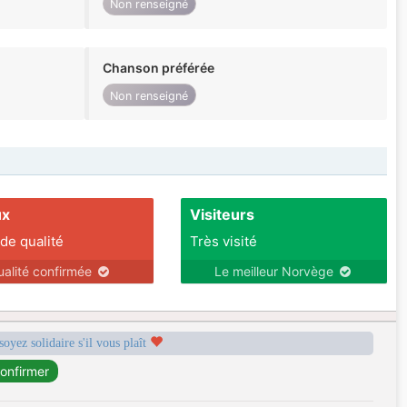
Non renseigné
Chanson préférée
Non renseigné
ux
Visiteurs
 de qualité
Très visité
ualité confirmée
Le meilleur Norvège
soyez solidaire s'il vous plaît