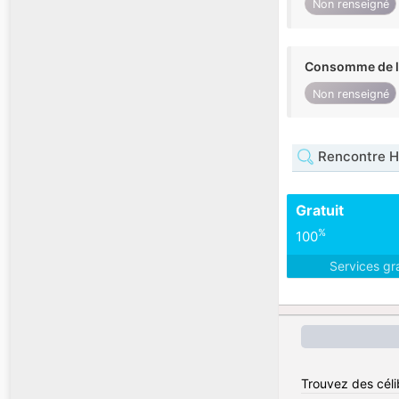
Non renseigné
Consomme de l'
Non renseigné
Rencontre H
Gratuit
%
100
Services gr
Trouvez des céli