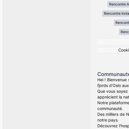
Rencontre A
Rencontre Innl
Rencont
Renc
Cook
Communauté 
Hei ! Bienvenue
fjords d'Oslo au
Que vous soyez 
apprécient la nat
Notre plateforme
communauté.
Des milliers de 
notre pays.
Découvrez l'hosp