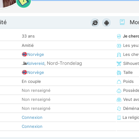
1
ité
Mon
33 ans
Je cher
Amitié
Les yeu
Norvège
Les che
Nord-Trondelag
Kolvereid
,
Silhoue
Norvège
Taille
En couple
Poids
Non renseigné
Possède
Non renseigné
Veut av
Non renseigné
Déména
Connexion
La religi
Connexion