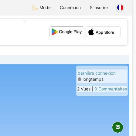
Mode
Connexion
S'inscrire
💖
💕
dernière connexion
longtemps
2 Vues |
0 Commentaires