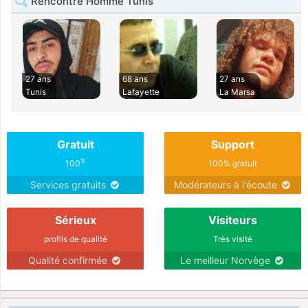
Rencontre Homme Tunis
27 ans
68 ans
27 ans
Tunis
Lafayette
La Marsa
Gratuit
Support
%
100
100% gratuit
Services gratuits
Modérateurs à l'écoute
Sérieux
Visiteurs
profils de qualité
Très visité
Qualité confirmée
Le meilleur Norvège