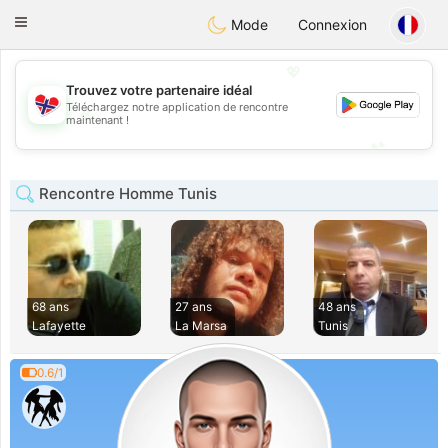
EkteNordmenn
Toggle
Mode
Connexion
navigation
💖
Trouvez votre partenaire idéal
Téléchargez notre application de rencontre
💖
maintenant !
💕
💕
Rencontre Homme Tunis
68 ans
27 ans
48 ans
Lafayette
La Marsa
Tunis
0.6/1