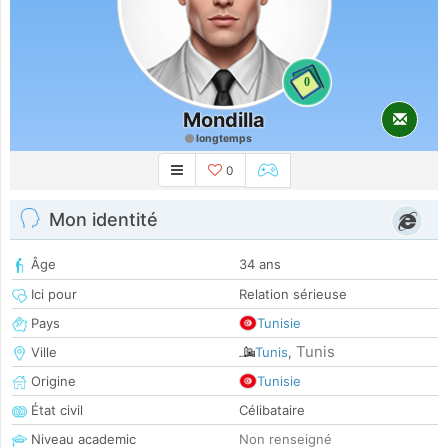
0
Mondilla
longtemps
0
Mon identité
Âge
34 ans
Ici pour
Relation sérieuse
Pays
Tunisie
Tunis
Ville
Tunis
,
Origine
Tunisie
État civil
Célibataire
Niveau academic
Non renseigné