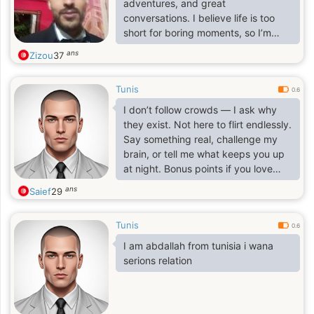
adventures, and great
conversations. I believe life is too
short for boring moments, so I’m
here to meet someone cool, share
ans
Zizou
37
smiles, and see where the fun takes
us.
Tunis
0.6
I don’t follow crowds — I ask why
they exist. Not here to flirt endlessly.
Say something real, challenge my
brain, or tell me what keeps you up
at night. Bonus points if you love
brutal honesty and hate small talk.
ans
Saief
29
Tunis
0.6
I am abdallah from tunisia i wana
serions relation