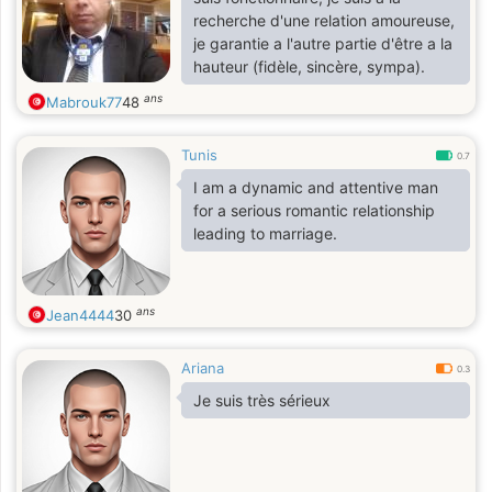
recherche d'une relation amoureuse,
je garantie a l'autre partie d'être a la
hauteur (fidèle, sincère, sympa).
ans
Mabrouk77
48
Tunis
0.7
I am a dynamic and attentive man
for a serious romantic relationship
leading to marriage.
ans
Jean4444
30
Ariana
0.3
Je suis très sérieux