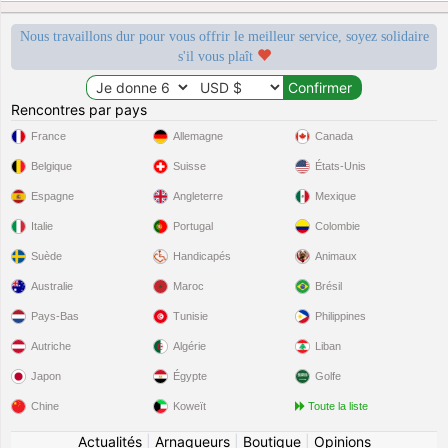
Nous travaillons dur pour vous offrir le meilleur service, soyez solidaire
s'il vous plaît
Rencontres par pays
France
Allemagne
Canada
Belgique
Suisse
États-Unis
Espagne
Angleterre
Mexique
Italie
Portugal
Colombie
Suède
Handicapés
Animaux
Australie
Maroc
Brésil
Pays-Bas
Tunisie
Philippines
Autriche
Algérie
Liban
Japon
Égypte
Golfe
Chine
Koweït
Toute la liste
Actualités
|
Arnaqueurs
|
Boutique
|
Opinions