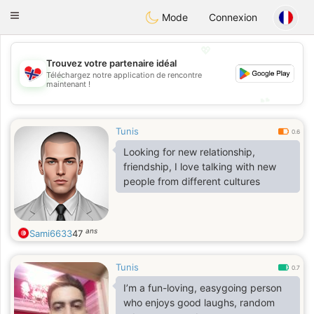
EkteNordmenn
Toggle
Mode
Connexion
navigation
💖
Trouvez votre partenaire idéal
💖
Téléchargez notre application de rencontre
maintenant !
💕
💕
Tunis
0.6
Looking for new relationship,
friendship, I love talking with new
people from different cultures
ans
Sami6633
47
Tunis
0.7
I’m a fun-loving, easygoing person
who enjoys good laughs, random