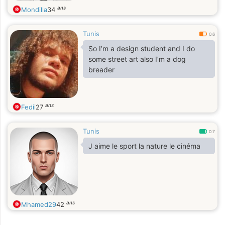
ans
Mondilla
34
Tunis
0.6
So I’m a design student and I do
some street art also I’m a dog
breader
ans
Fedii
27
Tunis
0.7
J aime le sport la nature le cinéma
ans
Mhamed29
42