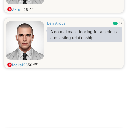
ans
Akrem
28
Ben Arous
0.7
A normal man ..looking for a serious
and lasting relationship
ans
Moka126
50