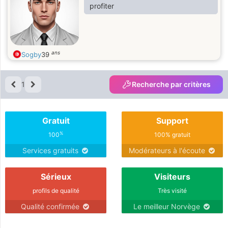
profiter
ans
Sogby
39
1
Recherche par critères
Gratuit
Support
%
100
100% gratuit
Services gratuits
Modérateurs à l'écoute
Sérieux
Visiteurs
profils de qualité
Très visité
Qualité confirmée
Le meilleur Norvège