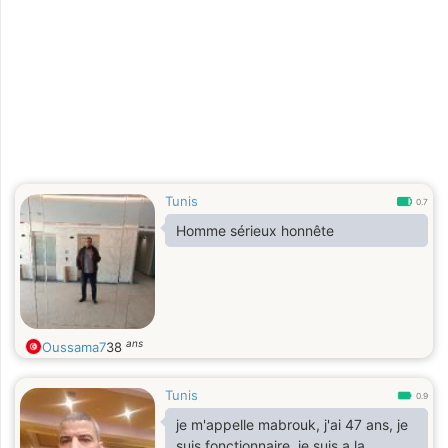
Tunis
0.7
Homme sérieux honnête
ans
Oussama7
38
Tunis
0.9
je m'appelle mabrouk, j'ai 47 ans, je
suis fonctionnaire, je suis a la